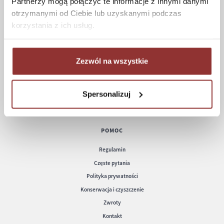
Partnerzy mogą połączyć te informacje z innymi danymi
ZAKUPY
otrzymanymi od Ciebie lub uzyskanymi podczas
korzystania z ich usług.
Jak kupować
Czas realizacji zamówienia
Formy płatności
Zezwól na wszystkie
Koszt dostawy
Informacje techniczne
Spersonalizuj
POMOC
Regulamin
Częste pytania
Polityka prywatności
Konserwacja i czyszczenie
Zwroty
Kontakt