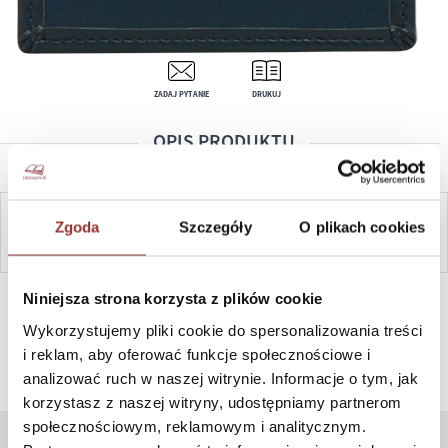
ZADAJ PYTANIE
DRUKUJ
OPIS PRODUKTU
Zgoda
Szczegóły
O plikach cookies
ZAPYTAJ
SZYBKI KONTAKT PN-PT, 8-16, +48 698 291 992, +48 608
Niniejsza strona korzysta z plików cookie
381 865
Wykorzystujemy pliki cookie do spersonalizowania treści
i reklam, aby oferować funkcje społecznościowe i
analizować ruch w naszej witrynie. Informacje o tym, jak
korzystasz z naszej witryny, udostępniamy partnerom
społecznościowym, reklamowym i analitycznym.