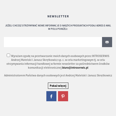
NEWSLETTER
JEŻELI CHCESZ OTRZYMYWAĆ NOWE INFORMACJE O NASZYCH PRODUKTACH PODAJ ADRES E-MAIL
W POLU PONIŻEJ:
Wyrażam zgodę na przetwarzanie moich danych osobowych przez INTROSERWIS
Andrzej Matelski i Janusz Skrętkowicz sp. c. w celu marketingowym tj. w celu
otrzymywania informacji handlowej w formie newsletter za pośrednictwem środków
komunikacji elektronicznej
biuro@introserwis.pl
Administratorem Państwa danych osobowych jest Andrzej Matelski i Janusz Skrętkowicz