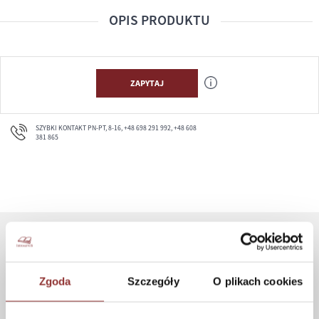
OPIS PRODUKTU
ZAPYTAJ
SZYBKI KONTAKT PN-PT, 8-16, +48 698 291 992, +48 608
381 865
ZAKUPY
Zgoda
Szczegóły
O plikach cookies
Jak kupować
Czas realizacji zamówienia
Formy płatności