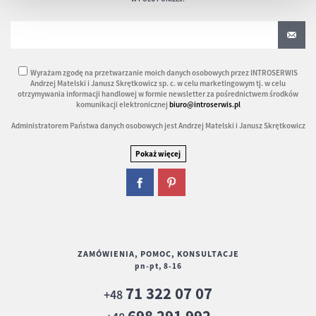
Wyrażam zgodę na przetwarzanie moich danych osobowych przez INTROSERWIS
Andrzej Matelski i Janusz Skrętkowicz sp. c. w celu marketingowym tj. w celu
otrzymywania informacji handlowej w formie newsletter za pośrednictwem środków
komunikacji elektronicznej
biuro@introserwis.pl
Administratorem Państwa danych osobowych jest Andrzej Matelski i Janusz Skrętkowicz
ZAMÓWIENIA, POMOC, KONSULTACJE
pn-pt, 8-16
71 322 07 07
+48
698 291 992