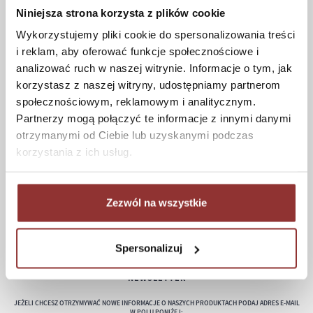
Niniejsza strona korzysta z plików cookie
Koszt dostawy
Wykorzystujemy pliki cookie do spersonalizowania treści
Informacje techniczne
i reklam, aby oferować funkcje społecznościowe i
analizować ruch w naszej witrynie. Informacje o tym, jak
korzystasz z naszej witryny, udostępniamy partnerom
społecznościowym, reklamowym i analitycznym.
POMOC
Partnerzy mogą połączyć te informacje z innymi danymi
Regulamin
otrzymanymi od Ciebie lub uzyskanymi podczas
Częste pytania
korzystania z ich usług.
Polityka prywatności
Konserwacja i czyszczenie
Zezwól na wszystkie
Zwroty
Kontakt
Spersonalizuj
NEWSLETTER
JEŻELI CHCESZ OTRZYMYWAĆ NOWE INFORMACJE O NASZYCH PRODUKTACH PODAJ ADRES E-MAIL
W POLU PONIŻEJ: