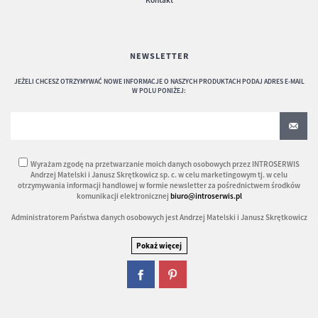
NEWSLETTER
JEŻELI CHCESZ OTRZYMYWAĆ NOWE INFORMACJE O NASZYCH PRODUKTACH PODAJ ADRES E-MAIL
W POLU PONIŻEJ:
Wyrażam zgodę na przetwarzanie moich danych osobowych przez INTROSERWIS
Andrzej Matelski i Janusz Skrętkowicz sp. c. w celu marketingowym tj. w celu
otrzymywania informacji handlowej w formie newsletter za pośrednictwem środków
komunikacji elektronicznej
biuro@introserwis.pl
Administratorem Państwa danych osobowych jest Andrzej Matelski i Janusz Skrętkowicz