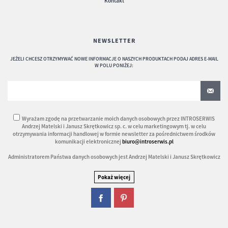
Kontakt
NEWSLETTER
JEŻELI CHCESZ OTRZYMYWAĆ NOWE INFORMACJE O NASZYCH PRODUKTACH PODAJ ADRES E-MAIL
W POLU PONIŻEJ:
Wyrażam zgodę na przetwarzanie moich danych osobowych przez INTROSERWIS
Andrzej Matelski i Janusz Skrętkowicz sp. c. w celu marketingowym tj. w celu
otrzymywania informacji handlowej w formie newsletter za pośrednictwem środków
komunikacji elektronicznej
biuro@introserwis.pl
Administratorem Państwa danych osobowych jest Andrzej Matelski i Janusz Skrętkowicz