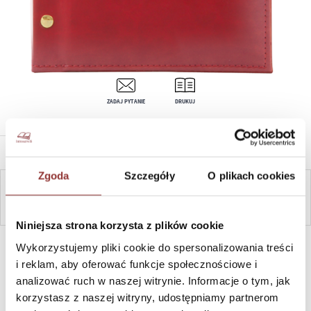
ZADAJ PYTANIE
DRUKUJ
OPIS PRODUKTU
Zgoda
Szczegóły
O plikach cookies
ZAPYTAJ
Niniejsza strona korzysta z plików cookie
SZYBKI KONTAKT PN-PT, 8-16, +48 698 291 992, +48 608
Wykorzystujemy pliki cookie do spersonalizowania treści
381 865
i reklam, aby oferować funkcje społecznościowe i
analizować ruch w naszej witrynie. Informacje o tym, jak
korzystasz z naszej witryny, udostępniamy partnerom