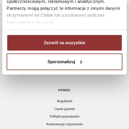
społecznościowym, reklamowym i analitycznym.
Partnerzy mogą połączyć te informacje z innymi danymi
otrzymanymi od Ciebie lub uzyskanymi podczas
ZAKUPY
korzystania z ich usług.
Jak kupować
Czas realizacji zamówienia
Zezwól na wszystkie
Formy płatności
Koszt dostawy
Spersonalizuj
Informacje techniczne
POMOC
Regulamin
Częste pytania
Polityka prywatności
Konserwacja i czyszczenie