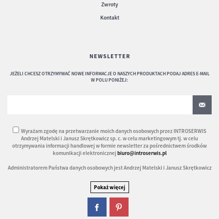
Zwroty
Kontakt
NEWSLETTER
JEŻELI CHCESZ OTRZYMYWAĆ NOWE INFORMACJE O NASZYCH PRODUKTACH PODAJ ADRES E-MAIL
W POLU PONIŻEJ:
Wyrażam zgodę na przetwarzanie moich danych osobowych przez INTROSERWIS
Andrzej Matelski i Janusz Skrętkowicz sp. c. w celu marketingowym tj. w celu
otrzymywania informacji handlowej w formie newsletter za pośrednictwem środków
komunikacji elektronicznej
biuro@introserwis.pl
Administratorem Państwa danych osobowych jest Andrzej Matelski i Janusz Skrętkowicz