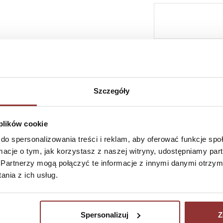
Szczegóły
SZYBKI KONTAKT 
 plików cookie
do spersonalizowania treści i reklam, aby oferować funkcje sp
ormacje o tym, jak korzystasz z naszej witryny, udostępniamy p
Partnerzy mogą połączyć te informacje z innymi danymi otrzym
nia z ich usług.
NEWSLETTER
ZAMÓ
pn-pt
Spersonalizuj
Z