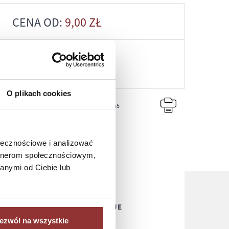
CENA OD:
9,00
ZŁ
ZAPYTAJ
O plikach cookies
PN-PT, 8-16, +48 698 291 992, +48 608 381 865
ołecznościowe i analizować
artnerom społecznościowym,
anymi od Ciebie lub
WIENIA, POMOC, KONSULTACJE
, 8-16
ezwól na wszystkie