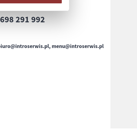
71 322 07 07
8
698 291 992
8
biuro@introserwis.pl, menu@introserwis.pl