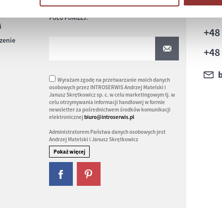
JEŻELI CHCESZ OTRZYMYWAĆ NOWE INFORMACJE
O NASZYCH PRODUKTACH PODAJ ADRES E-MAIL W
+4
POLU PONIŻEJ:
i
+4
czenie
+48
Wyrażam zgodę na przetwarzanie moich danych
osobowych przez INTROSERWIS Andrzej Matelski i
Janusz Skrętkowicz sp. c. w celu marketingowym tj. w
celu otrzymywania informacji handlowej w formie
newsletter za pośrednictwem środków komunikacji
elektronicznej
biuro@introserwis.pl
Administratorem Państwa danych osobowych jest
Andrzej Matelski i Janusz Skrętkowicz