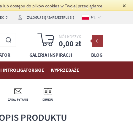
ia lub dostępu do plików cookies w Twojej przeglądarce.
PL
K (0)
ZALOGUJ SIĘ
/
ZAREJESTRUJ SIĘ
EN
MÓJ KOSZYK
0
DE
0,00 zł
ATOR
GALERIA INSPIRACJI
BLOG
I INTROLIGATORSKIE
WYPRZEDAŻE
ZADAJ PYTANIE
DRUKUJ
OPIS PRODUKTU