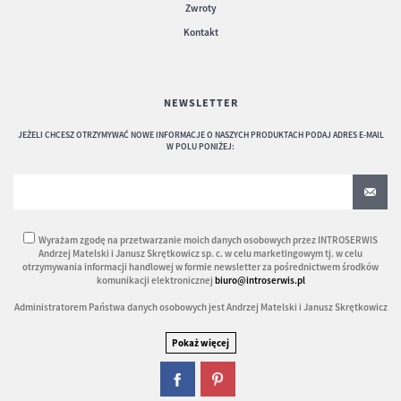
Zwroty
Kontakt
NEWSLETTER
JEŻELI CHCESZ OTRZYMYWAĆ NOWE INFORMACJE O NASZYCH PRODUKTACH PODAJ ADRES E-MAIL
W POLU PONIŻEJ:
Wyrażam zgodę na przetwarzanie moich danych osobowych przez INTROSERWIS
Andrzej Matelski i Janusz Skrętkowicz sp. c. w celu marketingowym tj. w celu
otrzymywania informacji handlowej w formie newsletter za pośrednictwem środków
komunikacji elektronicznej
biuro@introserwis.pl
Administratorem Państwa danych osobowych jest Andrzej Matelski i Janusz Skrętkowicz