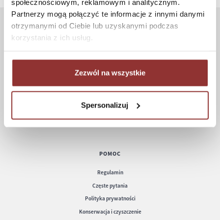
społecznościowym, reklamowym i analitycznym.
Partnerzy mogą połączyć te informacje z innymi danymi
otrzymanymi od Ciebie lub uzyskanymi podczas
ZAKUPY
korzystania z ich usług.
Jak kupować
Czas realizacji zamówienia
Zezwól na wszystkie
Formy płatności
Koszt dostawy
Spersonalizuj
Informacje techniczne
POMOC
Regulamin
Częste pytania
Polityka prywatności
Konserwacja i czyszczenie