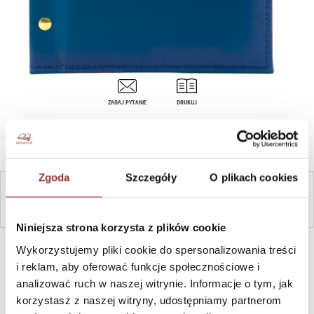
ZADAJ PYTANIE
DRUKUJ
OPIS PRODUKTU
Zgoda
Szczegóły
O plikach cookies
ZAPYTAJ
Niniejsza strona korzysta z plików cookie
SZYBKI KONTAKT PN-PT, 8-16, +48 698 291 992, +48 608
Wykorzystujemy pliki cookie do spersonalizowania treści
381 865
i reklam, aby oferować funkcje społecznościowe i
analizować ruch w naszej witrynie. Informacje o tym, jak
korzystasz z naszej witryny, udostępniamy partnerom