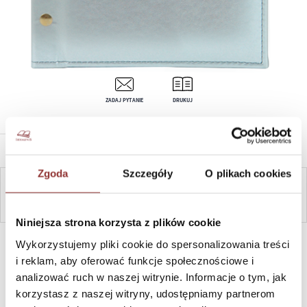
ZADAJ PYTANIE
DRUKUJ
OPIS PRODUKTU
Zgoda
Szczegóły
O plikach cookies
ZAPYTAJ
Niniejsza strona korzysta z plików cookie
SZYBKI KONTAKT PN-PT, 8-16, +48 698 291 992, +48 608
Wykorzystujemy pliki cookie do spersonalizowania treści
381 865
i reklam, aby oferować funkcje społecznościowe i
analizować ruch w naszej witrynie. Informacje o tym, jak
korzystasz z naszej witryny, udostępniamy partnerom