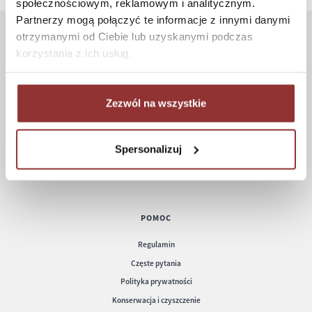
społecznościowym, reklamowym i analitycznym.
Partnerzy mogą połączyć te informacje z innymi danymi
otrzymanymi od Ciebie lub uzyskanymi podczas
ZAKUPY
korzystania z ich usług.
Jak kupować
Czas realizacji zamówienia
Zezwól na wszystkie
Formy płatności
Koszt dostawy
Spersonalizuj
Informacje techniczne
POMOC
Regulamin
Częste pytania
Polityka prywatności
Konserwacja i czyszczenie