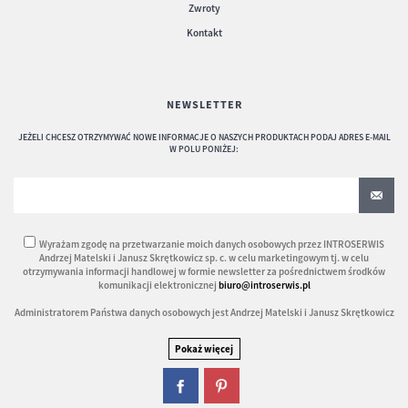
Zwroty
Kontakt
NEWSLETTER
JEŻELI CHCESZ OTRZYMYWAĆ NOWE INFORMACJE O NASZYCH PRODUKTACH PODAJ ADRES E-MAIL
W POLU PONIŻEJ:
Wyrażam zgodę na przetwarzanie moich danych osobowych przez INTROSERWIS
Andrzej Matelski i Janusz Skrętkowicz sp. c. w celu marketingowym tj. w celu
otrzymywania informacji handlowej w formie newsletter za pośrednictwem środków
komunikacji elektronicznej
biuro@introserwis.pl
Administratorem Państwa danych osobowych jest Andrzej Matelski i Janusz Skrętkowicz