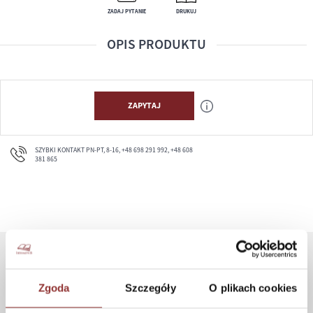
ZADAJ PYTANIE
DRUKUJ
OPIS PRODUKTU
ZAPYTAJ
SZYBKI KONTAKT PN-PT, 8-16, +48 698 291 992, +48 608
381 865
ZAKUPY
Zgoda
Szczegóły
O plikach cookies
Jak kupować