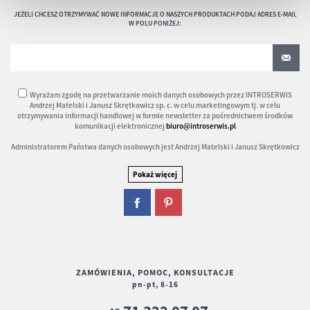
JEŻELI CHCESZ OTRZYMYWAĆ NOWE INFORMACJE O NASZYCH PRODUKTACH PODAJ ADRES E-MAIL
W POLU PONIŻEJ:
Wyrażam zgodę na przetwarzanie moich danych osobowych przez INTROSERWIS
Andrzej Matelski i Janusz Skrętkowicz sp. c. w celu marketingowym tj. w celu
otrzymywania informacji handlowej w formie newsletter za pośrednictwem środków
komunikacji elektronicznej
biuro@introserwis.pl
Administratorem Państwa danych osobowych jest Andrzej Matelski i Janusz Skrętkowicz
ZAMÓWIENIA, POMOC, KONSULTACJE
pn-pt, 8-16