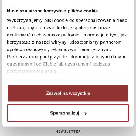
Czas realizacji zamówienia
Formy płatności
Niniejsza strona korzysta z plików cookie
Koszt dostawy
Wykorzystujemy pliki cookie do spersonalizowania treści
Informacje techniczne
i reklam, aby oferować funkcje społecznościowe i
analizować ruch w naszej witrynie. Informacje o tym, jak
korzystasz z naszej witryny, udostępniamy partnerom
społecznościowym, reklamowym i analitycznym.
POMOC
Partnerzy mogą połączyć te informacje z innymi danymi
otrzymanymi od Ciebie lub uzyskanymi podczas
Regulamin
korzystania z ich usług.
Częste pytania
Polityka prywatności
Konserwacja i czyszczenie
Zezwól na wszystkie
Zwroty
Kontakt
Spersonalizuj
NEWSLETTER