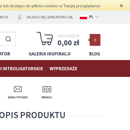
ia lub dostępu do plików cookies w Twojej przeglądarce.
PL
K (0)
ZALOGUJ SIĘ
/
ZAREJESTRUJ SIĘ
EN
MÓJ KOSZYK
0
DE
0,00 zł
ATOR
GALERIA INSPIRACJI
BLOG
I INTROLIGATORSKIE
WYPRZEDAŻE
ZADAJ PYTANIE
DRUKUJ
OPIS PRODUKTU