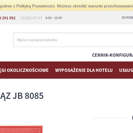
i zgodnie z Polityką Prywatności. Możesz określić warunki przechowywan
8 291 992
SCHOWE
71/322-07-07
8:00 - 16:00
CENNIK-KONFIGUR
ĘGI OKOLICZNOŚCIOWE
WYPOSAŻENIE DLA HOTELU
USŁUG
ĄZ JB 8085