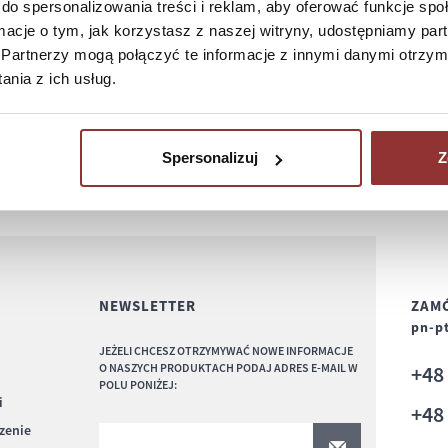
do spersonalizowania treści i reklam, aby oferować funkcje sp
ormacje o tym, jak korzystasz z naszej witryny, udostępniamy p
Partnerzy mogą połączyć te informacje z innymi danymi otrzym
nia z ich usług.
Spersonalizuj
Z
NEWSLETTER
ZAMÓ
pn-pt
JEŻELI CHCESZ OTRZYMYWAĆ NOWE INFORMACJE
O NASZYCH PRODUKTACH PODAJ ADRES E-MAIL W
+4
POLU PONIŻEJ:
i
+4
czenie