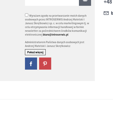
+48
Wyrażam zgodę na przetwarzanie moich danych
osobowych przez INTROSERWIS Andrzej Matelski i
Janusz Skrętkowicz sp. c. w celu marketingowym tj. w
celu otrzymywania informacji handlowej w formie
newsletter za pośrednictwem środków komunikacji
elektronicznej
biuro@introserwis.pl
Administratorem Państwa danych osobowych jest
Andrzej Matelski i Janusz Skrętkowicz