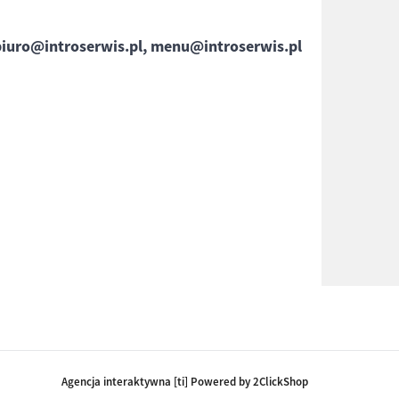
biuro@introserwis.pl, menu@introserwis.pl
Agencja interaktywna [ti] Powered by 2ClickShop