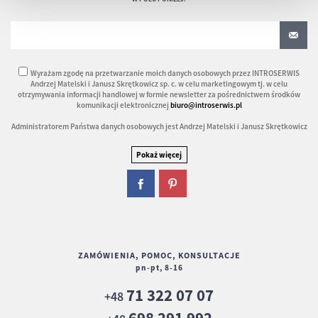
Wyrażam zgodę na przetwarzanie moich danych osobowych przez INTROSERWIS
Andrzej Matelski i Janusz Skrętkowicz sp. c. w celu marketingowym tj. w celu
otrzymywania informacji handlowej w formie newsletter za pośrednictwem środków
komunikacji elektronicznej
biuro@introserwis.pl
Administratorem Państwa danych osobowych jest Andrzej Matelski i Janusz Skrętkowicz
ZAMÓWIENIA, POMOC, KONSULTACJE
pn-pt, 8-16
71 322 07 07
+48
698 291 992