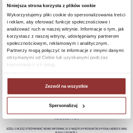
Niniejsza strona korzysta z plików cookie
Koszt dostawy
Wykorzystujemy pliki cookie do spersonalizowania treści
Informacje techniczne
i reklam, aby oferować funkcje społecznościowe i
analizować ruch w naszej witrynie. Informacje o tym, jak
korzystasz z naszej witryny, udostępniamy partnerom
społecznościowym, reklamowym i analitycznym.
POMOC
Partnerzy mogą połączyć te informacje z innymi danymi
Regulamin
otrzymanymi od Ciebie lub uzyskanymi podczas
Częste pytania
korzystania z ich usług.
Polityka prywatności
Konserwacja i czyszczenie
Zezwól na wszystkie
Zwroty
Kontakt
Spersonalizuj
NEWSLETTER
JEŻELI CHCESZ OTRZYMYWAĆ NOWE INFORMACJE O NASZYCH PRODUKTACH PODAJ ADRES E-MAIL
W POLU PONIŻEJ: