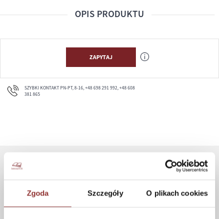
OPIS PRODUKTU
ZAPYTAJ
SZYBKI KONTAKT PN-PT, 8-16, +48 698 291 992, +48 608
381 865
ZAKUPY
Zgoda
Szczegóły
O plikach cookies
Jak kupować
Czas realizacji zamówienia
Formy płatności