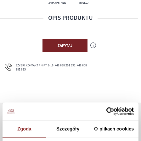
ZADAJ PYTANIE
DRUKUJ
OPIS PRODUKTU
ZAPYTAJ
SZYBKI KONTAKT PN-PT, 8-16, +48 698 291 992, +48 608
381 865
ZAKUPY
Zgoda
Szczegóły
O plikach cookies
Jak kupować
Czas realizacji zamówienia