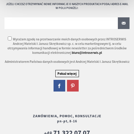
JEŻELI CHCESZ OTRZYMYWAĆ NOWE INFORMACJE O NASZYCH PRODUKTACH PODAJ ADRES E-MAIL
W POLU PONIŻEJ:
Wyrażam zgodę na przetwarzanie moich danych osobowych przez INTROSERWIS
Andrzej Matelski i Janusz Skrętkowicz sp. c. w celu marketingowym tj. w celu
otrzymywania informacji handlowej w formie newsletter za pośrednictwem środków
komunikacji elektronicznej
biuro@introserwis.pl
Administratorem Państwa danych osobowych jest Andrzej Matelski i Janusz Skrętkowicz
ZAMÓWIENIA, POMOC, KONSULTACJE
pn-pt, 8-16
71 322 07 07
+48