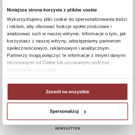
Formy płatności
Niniejsza strona korzysta z plików cookie
Koszt dostawy
Wykorzystujemy pliki cookie do spersonalizowania treści
Informacje techniczne
i reklam, aby oferować funkcje społecznościowe i
analizować ruch w naszej witrynie. Informacje o tym, jak
korzystasz z naszej witryny, udostępniamy partnerom
społecznościowym, reklamowym i analitycznym.
POMOC
Partnerzy mogą połączyć te informacje z innymi danymi
otrzymanymi od Ciebie lub uzyskanymi podczas
Regulamin
korzystania z ich usług.
Częste pytania
Polityka prywatności
Konserwacja i czyszczenie
Zezwól na wszystkie
Zwroty
Kontakt
Spersonalizuj
NEWSLETTER