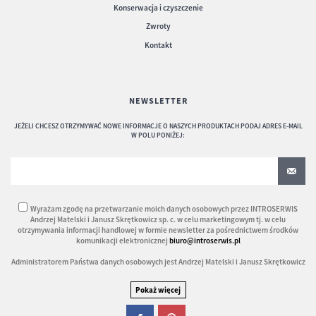
Konserwacja i czyszczenie
Zwroty
Kontakt
NEWSLETTER
JEŻELI CHCESZ OTRZYMYWAĆ NOWE INFORMACJE O NASZYCH PRODUKTACH PODAJ ADRES E-MAIL
W POLU PONIŻEJ:
Wyrażam zgodę na przetwarzanie moich danych osobowych przez INTROSERWIS
Andrzej Matelski i Janusz Skrętkowicz sp. c. w celu marketingowym tj. w celu
otrzymywania informacji handlowej w formie newsletter za pośrednictwem środków
komunikacji elektronicznej
biuro@introserwis.pl
Administratorem Państwa danych osobowych jest Andrzej Matelski i Janusz Skrętkowicz