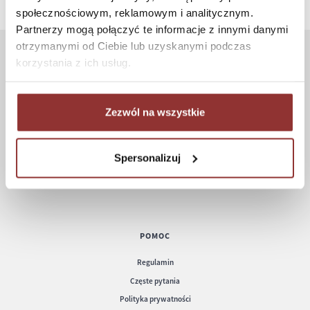
społecznościowym, reklamowym i analitycznym.
Partnerzy mogą połączyć te informacje z innymi danymi
otrzymanymi od Ciebie lub uzyskanymi podczas
korzystania z ich usług.
ZAKUPY
Jak kupować
Zezwól na wszystkie
Czas realizacji zamówienia
Formy płatności
Koszt dostawy
Spersonalizuj
Informacje techniczne
POMOC
Regulamin
Częste pytania
Polityka prywatności