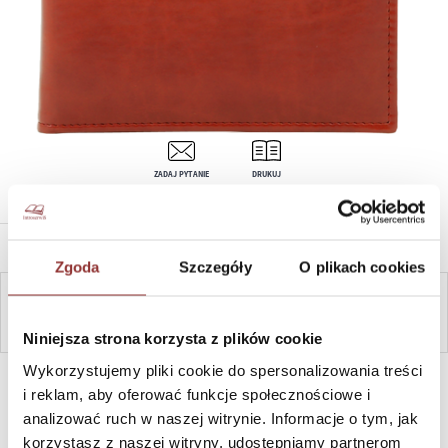
ZADAJ PYTANIE
DRUKUJ
OPIS PRODUKTU
Zgoda
Szczegóły
O plikach cookies
ZAPYTAJ
Niniejsza strona korzysta z plików cookie
Wykorzystujemy pliki cookie do spersonalizowania treści
SZYBKI KONTAKT PN-PT, 8-16, +48 698 291 992, +48 608
381 865
i reklam, aby oferować funkcje społecznościowe i
analizować ruch w naszej witrynie. Informacje o tym, jak
korzystasz z naszej witryny, udostępniamy partnerom