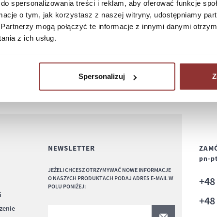
do spersonalizowania treści i reklam, aby oferować funkcje sp
ormacje o tym, jak korzystasz z naszej witryny, udostępniamy p
Partnerzy mogą połączyć te informacje z innymi danymi otrzym
nia z ich usług.
Spersonalizuj
Z
NEWSLETTER
ZAMÓ
pn-pt
JEŻELI CHCESZ OTRZYMYWAĆ NOWE INFORMACJE
O NASZYCH PRODUKTACH PODAJ ADRES E-MAIL W
+4
POLU PONIŻEJ:
i
+4
czenie