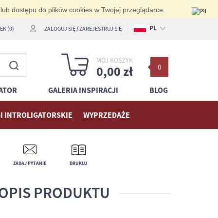
 lub dostępu do plików cookies w Twojej przeglądarce.
PL
K (0)
ZALOGUJ SIĘ
/
ZAREJESTRUJ SIĘ
EN
MÓJ KOSZYK
0
DE
0,00 zł
ATOR
GALERIA INSPIRACJI
BLOG
I INTROLIGATORSKIE
WYPRZEDAŻE
ZADAJ PYTANIE
DRUKUJ
OPIS PRODUKTU