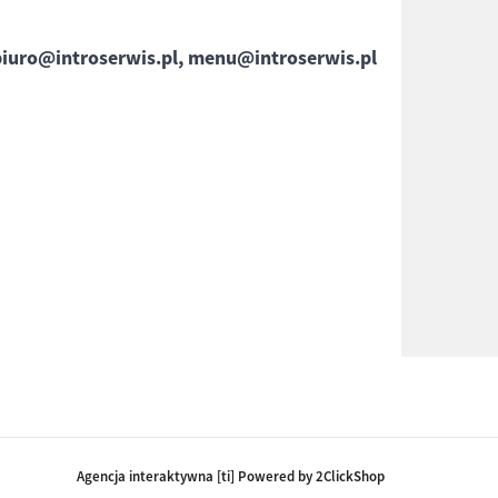
biuro@introserwis.pl, menu@introserwis.pl
Agencja interaktywna [ti] Powered by 2ClickShop