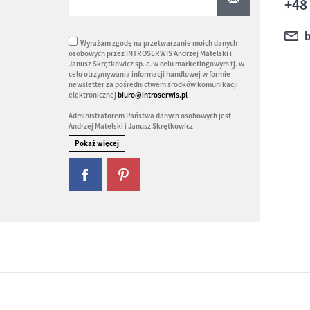
+48
Wyrażam zgodę na przetwarzanie moich danych
osobowych przez INTROSERWIS Andrzej Matelski i
Janusz Skrętkowicz sp. c. w celu marketingowym tj. w
celu otrzymywania informacji handlowej w formie
newsletter za pośrednictwem środków komunikacji
elektronicznej
biuro@introserwis.pl
Administratorem Państwa danych osobowych jest
Andrzej Matelski i Janusz Skrętkowicz