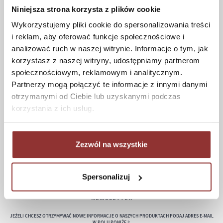
Niniejsza strona korzysta z plików cookie
Koszt dostawy
Wykorzystujemy pliki cookie do spersonalizowania treści
Informacje techniczne
i reklam, aby oferować funkcje społecznościowe i
analizować ruch w naszej witrynie. Informacje o tym, jak
korzystasz z naszej witryny, udostępniamy partnerom
społecznościowym, reklamowym i analitycznym.
POMOC
Partnerzy mogą połączyć te informacje z innymi danymi
Regulamin
otrzymanymi od Ciebie lub uzyskanymi podczas
Częste pytania
korzystania z ich usług.
Polityka prywatności
Konserwacja i czyszczenie
Zezwól na wszystkie
Zwroty
Kontakt
Spersonalizuj
NEWSLETTER
JEŻELI CHCESZ OTRZYMYWAĆ NOWE INFORMACJE O NASZYCH PRODUKTACH PODAJ ADRES E-MAIL
W POLU PONIŻEJ: