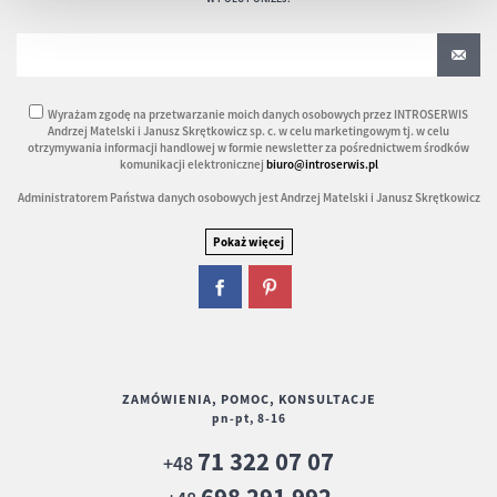
Wyrażam zgodę na przetwarzanie moich danych osobowych przez INTROSERWIS
Andrzej Matelski i Janusz Skrętkowicz sp. c. w celu marketingowym tj. w celu
otrzymywania informacji handlowej w formie newsletter za pośrednictwem środków
komunikacji elektronicznej
biuro@introserwis.pl
Administratorem Państwa danych osobowych jest Andrzej Matelski i Janusz Skrętkowicz
ZAMÓWIENIA, POMOC, KONSULTACJE
pn-pt, 8-16
71 322 07 07
+48
698 291 992