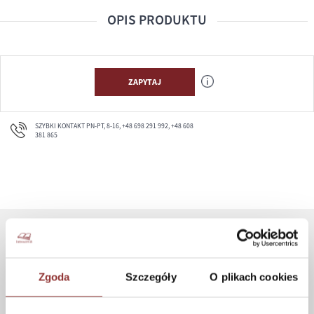
OPIS PRODUKTU
ZAPYTAJ
SZYBKI KONTAKT PN-PT, 8-16, +48 698 291 992, +48 608
381 865
ZAKUPY
Zgoda
Szczegóły
O plikach cookies
Jak kupować
Czas realizacji zamówienia
Formy płatności