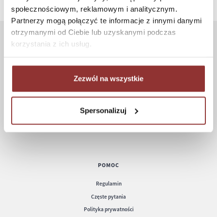
społecznościowym, reklamowym i analitycznym.
Partnerzy mogą połączyć te informacje z innymi danymi
otrzymanymi od Ciebie lub uzyskanymi podczas
korzystania z ich usług.
ZAKUPY
Jak kupować
Zezwól na wszystkie
Czas realizacji zamówienia
Formy płatności
Koszt dostawy
Spersonalizuj
Informacje techniczne
POMOC
Regulamin
Częste pytania
Polityka prywatności