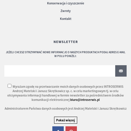
Konserwacja i czyszczenie
Zwroty
Kontakt
NEWSLETTER
JEŻELI CHCESZ OTRZYMYWAĆ NOWE INFORMACJE O NASZYCH PRODUKTACH PODAJ ADRES E-MAIL
W POLU PONIŻEJ:
Wyrażam zgodę na przetwarzanie moich danych osobowych przez INTROSERWIS
Andrzej Matelski i Janusz Skrętkowicz sp. c. w celu marketingowym tj. w celu
otrzymywania informacji handlowej w formie newsletter za pośrednictwem środków
komunikacji elektronicznej
biuro@introserwis.pl
Administratorem Państwa danych osobowych jest Andrzej Matelski i Janusz Skrętkowicz