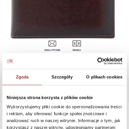
ZADAJ PYTANIE
DRUKUJ
OPIS PRODUKTU
Zgoda
Szczegóły
O plikach cookies
ZAPYTAJ
Niniejsza strona korzysta z plików cookie
Wykorzystujemy pliki cookie do spersonalizowania treści
SZYBKI KONTAKT PN-PT, 8-16, +48 698 291 992, +48 608
381 865
i reklam, aby oferować funkcje społecznościowe i
analizować ruch w naszej witrynie. Informacje o tym, jak
korzystasz z naszej witryny, udostępniamy partnerom