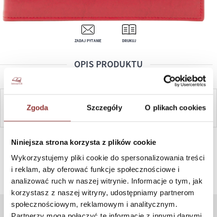
ZADAJ PYTANIE
DRUKUJ
OPIS PRODUKTU
ZAPYTAJ
Zgoda
Szczegóły
O plikach cookies
SZYBKI KONTAKT PN-PT, 8-16, +48 698 291 992, +48 608
Niniejsza strona korzysta z plików cookie
381 865
Wykorzystujemy pliki cookie do spersonalizowania treści
i reklam, aby oferować funkcje społecznościowe i
analizować ruch w naszej witrynie. Informacje o tym, jak
korzystasz z naszej witryny, udostępniamy partnerom
społecznościowym, reklamowym i analitycznym.
Partnerzy mogą połączyć te informacje z innymi danymi