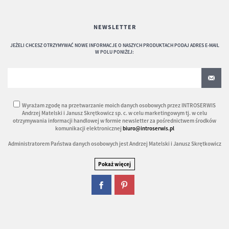
NEWSLETTER
JEŻELI CHCESZ OTRZYMYWAĆ NOWE INFORMACJE O NASZYCH PRODUKTACH PODAJ ADRES E-MAIL
W POLU PONIŻEJ:
Wyrażam zgodę na przetwarzanie moich danych osobowych przez INTROSERWIS
Andrzej Matelski i Janusz Skrętkowicz sp. c. w celu marketingowym tj. w celu
otrzymywania informacji handlowej w formie newsletter za pośrednictwem środków
komunikacji elektronicznej
biuro@introserwis.pl
Administratorem Państwa danych osobowych jest Andrzej Matelski i Janusz Skrętkowicz