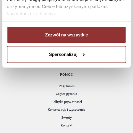
ZAKUPY
otrzymanymi od Ciebie lub uzyskanymi podczas
korzystania z ich usług.
Jak kupować
Czas realizacji zamówienia
Formy płatności
Zezwól na wszystkie
Koszt dostawy
Informacje techniczne
Spersonalizuj
POMOC
Regulamin
Częste pytania
Polityka prywatności
Konserwacja i czyszczenie
Zwroty
Kontakt