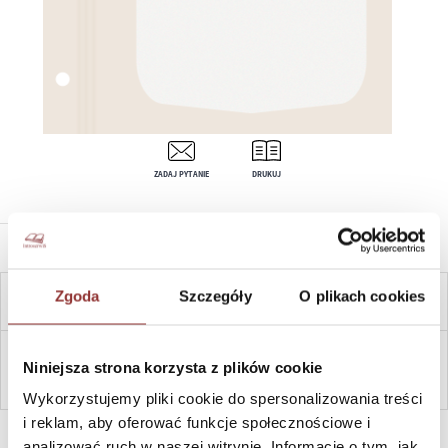
ZADAJ PYTANIE
DRUKUJ
OPIS PRODUKTU
Zgoda
Szczegóły
O plikach cookies
CENA OD:
5,60
ZŁ
Niniejsza strona korzysta z plików cookie
ZAPYTAJ
Wykorzystujemy pliki cookie do spersonalizowania treści
i reklam, aby oferować funkcje społecznościowe i
SZYBKI KONTAKT PN-PT, 8-16, +48 698 291 992, +48 608
381 865
analizować ruch w naszej witrynie. Informacje o tym, jak