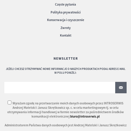
Częste pytania
Polityka prywatności
Konserwacja i czyszczenie
Zwroty
Kontakt
NEWSLETTER
JEŻELI CHCESZ OTRZYMYWAĆ NOWE INFORMACJE O NASZYCH PRODUKTACH PODAJ ADRES E-MAIL
W POLU PONIŻEJ:
Wyrażam zgodę na przetwarzanie moich danych osobowych przez INTROSERWIS
Andrzej Matelski i Janusz Skrętkowicz sp. c. w celu marketingowym tj. w celu
otrzymywania informacji handlowej w formie newsletter za pośrednictwem środków
komunikacji elektronicznej
biuro@introserwis.pl
Administratorem Państwa danych osobowych jest Andrzej Matelski i Janusz Skrętkowicz