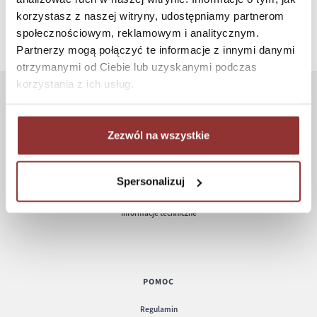
korzystasz z naszej witryny, udostępniamy partnerom
społecznościowym, reklamowym i analitycznym.
Partnerzy mogą połączyć te informacje z innymi danymi
otrzymanymi od Ciebie lub uzyskanymi podczas
korzystania z ich usług.
ZAKUPY
Zezwól na wszystkie
Jak kupować
Czas realizacji zamówienia
Formy płatności
Spersonalizuj
Koszt dostawy
Informacje techniczne
POMOC
Regulamin