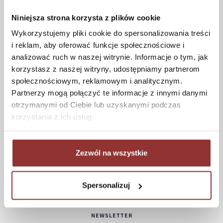
Czas realizacji zamówienia
Formy płatności
Niniejsza strona korzysta z plików cookie
Koszt dostawy
Wykorzystujemy pliki cookie do spersonalizowania treści
Informacje techniczne
i reklam, aby oferować funkcje społecznościowe i
analizować ruch w naszej witrynie. Informacje o tym, jak
korzystasz z naszej witryny, udostępniamy partnerom
społecznościowym, reklamowym i analitycznym.
POMOC
Partnerzy mogą połączyć te informacje z innymi danymi
otrzymanymi od Ciebie lub uzyskanymi podczas
Regulamin
korzystania z ich usług.
Częste pytania
Polityka prywatności
Konserwacja i czyszczenie
Zezwól na wszystkie
Zwroty
Kontakt
Spersonalizuj
NEWSLETTER