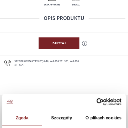
ZADAJ PYTANIE
DRUKUJ
OPIS PRODUKTU
ZAPYTAJ
SZYBKI KONTAKT PN-PT, 8-16, +48 698 291 992, +48 608
381 865
ZAKUPY
Zgoda
Szczegóły
O plikach cookies
Jak kupować