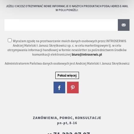
JEŻELI CHCESZ OTRZYMYWAĆ NOWE INFORMACJE O NASZYCH PRODUKTACH PODAJ ADRES E-MAIL
W POLU PONIŻEJ:
Wyrażam zgodę na przetwarzanie moich danych osobowych przez INTROSERWIS
Andrzej Matelski i Janusz Skrętkowicz sp. c. w celu marketingowym tj. w celu
otrzymywania informacji handlowej w formie newsletter za pośrednictwem środków
komunikacji elektronicznej
biuro@introserwis.pl
Administratorem Państwa danych osobowych jest Andrzej Matelski i Janusz Skrętkowicz
ZAMÓWIENIA, POMOC, KONSULTACJE
pn-pt, 8-16