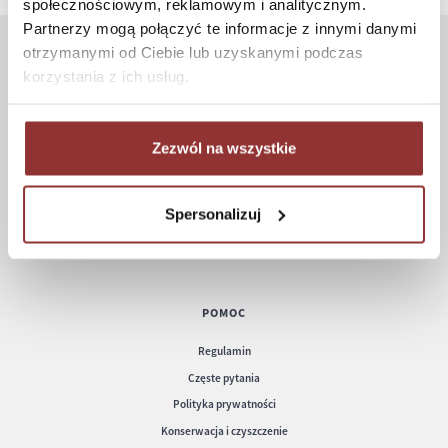
społecznościowym, reklamowym i analitycznym.
Partnerzy mogą połączyć te informacje z innymi danymi
otrzymanymi od Ciebie lub uzyskanymi podczas
ZAKUPY
korzystania z ich usług.
Jak kupować
Czas realizacji zamówienia
Zezwól na wszystkie
Formy płatności
Koszt dostawy
Spersonalizuj
Informacje techniczne
POMOC
Regulamin
Częste pytania
Polityka prywatności
Konserwacja i czyszczenie