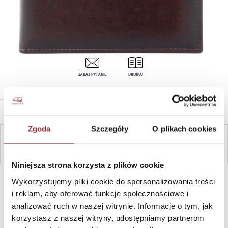
ZADAJ PYTANIE
DRUKUJ
OPIS PRODUKTU
Zgoda
Szczegóły
O plikach cookies
ZAPYTAJ
Niniejsza strona korzysta z plików cookie
SZYBKI KONTAKT PN-PT, 8-16, +48 698 291 992, +48 608
Wykorzystujemy pliki cookie do spersonalizowania treści
381 865
i reklam, aby oferować funkcje społecznościowe i
analizować ruch w naszej witrynie. Informacje o tym, jak
korzystasz z naszej witryny, udostępniamy partnerom