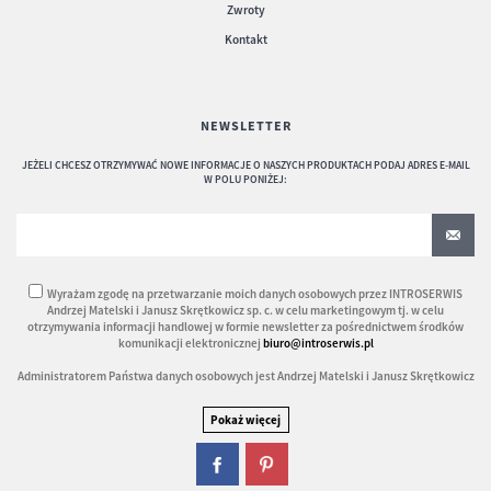
Zwroty
Kontakt
NEWSLETTER
JEŻELI CHCESZ OTRZYMYWAĆ NOWE INFORMACJE O NASZYCH PRODUKTACH PODAJ ADRES E-MAIL
W POLU PONIŻEJ:
Wyrażam zgodę na przetwarzanie moich danych osobowych przez INTROSERWIS
Andrzej Matelski i Janusz Skrętkowicz sp. c. w celu marketingowym tj. w celu
otrzymywania informacji handlowej w formie newsletter za pośrednictwem środków
komunikacji elektronicznej
biuro@introserwis.pl
Administratorem Państwa danych osobowych jest Andrzej Matelski i Janusz Skrętkowicz