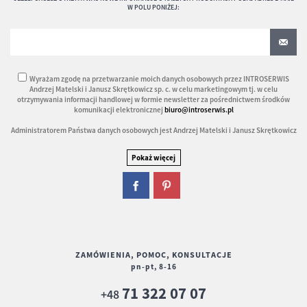
W POLU PONIŻEJ:
Wyrażam zgodę na przetwarzanie moich danych osobowych przez INTROSERWIS
Andrzej Matelski i Janusz Skrętkowicz sp. c. w celu marketingowym tj. w celu
otrzymywania informacji handlowej w formie newsletter za pośrednictwem środków
komunikacji elektronicznej
biuro@introserwis.pl
Administratorem Państwa danych osobowych jest Andrzej Matelski i Janusz Skrętkowicz
ZAMÓWIENIA, POMOC, KONSULTACJE
pn-pt, 8-16
71 322 07 07
+48