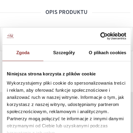
OPIS PRODUKTU
ZAPYTAJ
Zgoda
Szczegóły
O plikach cookies
SZYBKI KONTAKT PN-PT, 8-16, +48 698 291 992, +48 608
381 865
Niniejsza strona korzysta z plików cookie
Wykorzystujemy pliki cookie do spersonalizowania treści
i reklam, aby oferować funkcje społecznościowe i
analizować ruch w naszej witrynie. Informacje o tym, jak
korzystasz z naszej witryny, udostępniamy partnerom
ZAKUPY
społecznościowym, reklamowym i analitycznym.
Partnerzy mogą połączyć te informacje z innymi danymi
Jak kupować
otrzymanymi od Ciebie lub uzyskanymi podczas
Czas realizacji zamówienia
korzystania z ich usług.