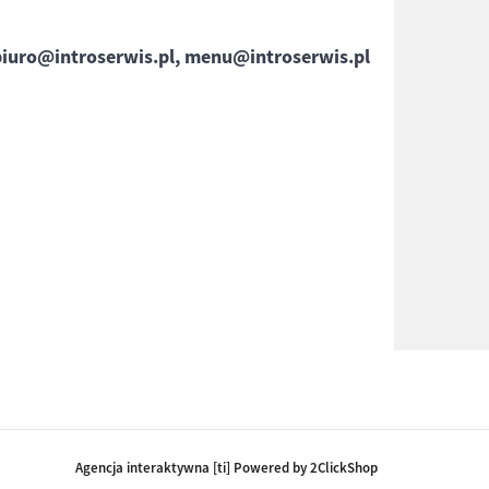
biuro@introserwis.pl, menu@introserwis.pl
Agencja interaktywna [ti] Powered by 2ClickShop