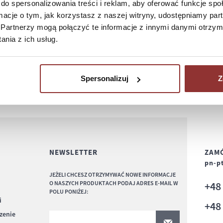
do spersonalizowania treści i reklam, aby oferować funkcje sp
ormacje o tym, jak korzystasz z naszej witryny, udostępniamy p
Partnerzy mogą połączyć te informacje z innymi danymi otrzym
nia z ich usług.
Spersonalizuj
Z
NEWSLETTER
ZAMÓ
pn-pt
JEŻELI CHCESZ OTRZYMYWAĆ NOWE INFORMACJE
O NASZYCH PRODUKTACH PODAJ ADRES E-MAIL W
+4
POLU PONIŻEJ:
i
+4
czenie