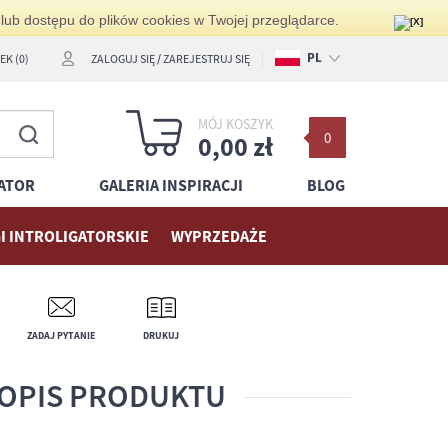
 lub dostępu do plików cookies w Twojej przeglądarce.
PL
K (0)
ZALOGUJ SIĘ
/
ZAREJESTRUJ SIĘ
EN
MÓJ KOSZYK
0
DE
0,00 zł
ATOR
GALERIA INSPIRACJI
BLOG
I INTROLIGATORSKIE
WYPRZEDAŻE
ZADAJ PYTANIE
DRUKUJ
OPIS PRODUKTU