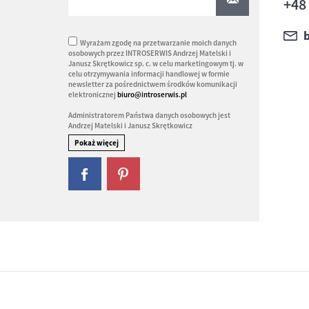
+48
Wyrażam zgodę na przetwarzanie moich danych
osobowych przez INTROSERWIS Andrzej Matelski i
Janusz Skrętkowicz sp. c. w celu marketingowym tj. w
celu otrzymywania informacji handlowej w formie
newsletter za pośrednictwem środków komunikacji
elektronicznej
biuro@introserwis.pl
Administratorem Państwa danych osobowych jest
Andrzej Matelski i Janusz Skrętkowicz