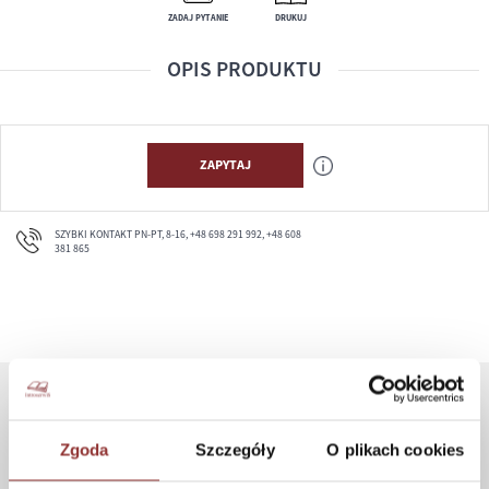
ZADAJ PYTANIE
DRUKUJ
OPIS PRODUKTU
ZAPYTAJ
SZYBKI KONTAKT PN-PT, 8-16, +48 698 291 992, +48 608
381 865
ZAKUPY
Zgoda
Szczegóły
O plikach cookies
Jak kupować