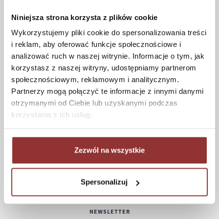
Czas realizacji zamówienia
Formy płatności
Niniejsza strona korzysta z plików cookie
Koszt dostawy
Wykorzystujemy pliki cookie do spersonalizowania treści
Informacje techniczne
i reklam, aby oferować funkcje społecznościowe i
analizować ruch w naszej witrynie. Informacje o tym, jak
korzystasz z naszej witryny, udostępniamy partnerom
społecznościowym, reklamowym i analitycznym.
POMOC
Partnerzy mogą połączyć te informacje z innymi danymi
otrzymanymi od Ciebie lub uzyskanymi podczas
Regulamin
korzystania z ich usług.
Częste pytania
Polityka prywatności
Konserwacja i czyszczenie
Zezwól na wszystkie
Zwroty
Kontakt
Spersonalizuj
NEWSLETTER