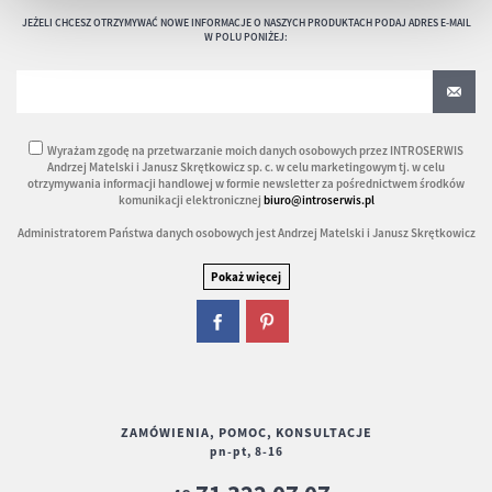
JEŻELI CHCESZ OTRZYMYWAĆ NOWE INFORMACJE O NASZYCH PRODUKTACH PODAJ ADRES E-MAIL
W POLU PONIŻEJ:
Wyrażam zgodę na przetwarzanie moich danych osobowych przez INTROSERWIS
Andrzej Matelski i Janusz Skrętkowicz sp. c. w celu marketingowym tj. w celu
otrzymywania informacji handlowej w formie newsletter za pośrednictwem środków
komunikacji elektronicznej
biuro@introserwis.pl
Administratorem Państwa danych osobowych jest Andrzej Matelski i Janusz Skrętkowicz
ZAMÓWIENIA, POMOC, KONSULTACJE
pn-pt, 8-16