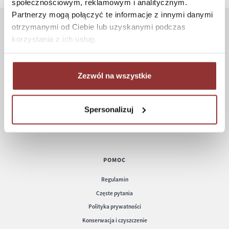
społecznościowym, reklamowym i analitycznym.
Partnerzy mogą połączyć te informacje z innymi danymi
otrzymanymi od Ciebie lub uzyskanymi podczas
ZAKUPY
korzystania z ich usług.
Jak kupować
Czas realizacji zamówienia
Zezwól na wszystkie
Formy płatności
Koszt dostawy
Spersonalizuj
Informacje techniczne
POMOC
Regulamin
Częste pytania
Polityka prywatności
Konserwacja i czyszczenie