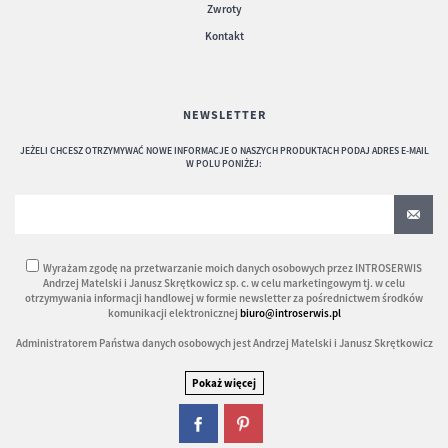
Zwroty
Kontakt
NEWSLETTER
JEŻELI CHCESZ OTRZYMYWAĆ NOWE INFORMACJE O NASZYCH PRODUKTACH PODAJ ADRES E-MAIL
W POLU PONIŻEJ:
Wyrażam zgodę na przetwarzanie moich danych osobowych przez INTROSERWIS
Andrzej Matelski i Janusz Skrętkowicz sp. c. w celu marketingowym tj. w celu
otrzymywania informacji handlowej w formie newsletter za pośrednictwem środków
komunikacji elektronicznej
biuro@introserwis.pl
Administratorem Państwa danych osobowych jest Andrzej Matelski i Janusz Skrętkowicz