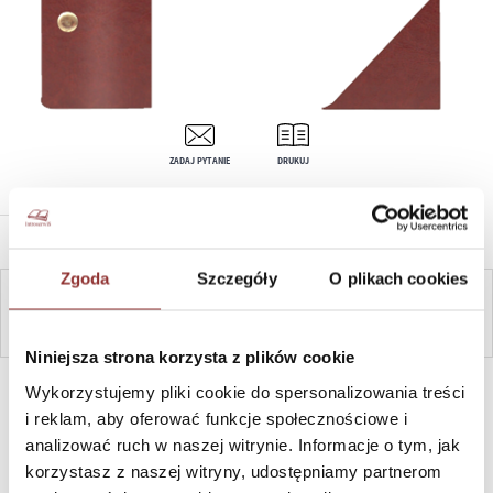
ZADAJ PYTANIE
DRUKUJ
OPIS PRODUKTU
Zgoda
Szczegóły
O plikach cookies
ZAPYTAJ
Niniejsza strona korzysta z plików cookie
SZYBKI KONTAKT PN-PT, 8-16, +48 698 291 992, +48 608
Wykorzystujemy pliki cookie do spersonalizowania treści
381 865
i reklam, aby oferować funkcje społecznościowe i
analizować ruch w naszej witrynie. Informacje o tym, jak
korzystasz z naszej witryny, udostępniamy partnerom