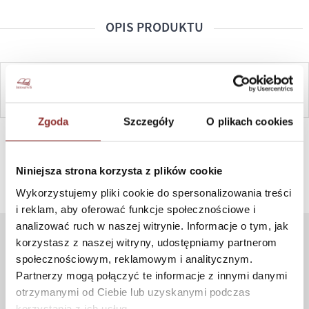
OPIS PRODUKTU
ZAPYTAJ
Zgoda
Szczegóły
O plikach cookies
SZYBKI KONTAKT PN-PT, 8-16, +48 698 291 992, +48 608
381 865
Niniejsza strona korzysta z plików cookie
Wykorzystujemy pliki cookie do spersonalizowania treści
i reklam, aby oferować funkcje społecznościowe i
analizować ruch w naszej witrynie. Informacje o tym, jak
korzystasz z naszej witryny, udostępniamy partnerom
ZAKUPY
społecznościowym, reklamowym i analitycznym.
Partnerzy mogą połączyć te informacje z innymi danymi
Jak kupować
otrzymanymi od Ciebie lub uzyskanymi podczas
Czas realizacji zamówienia
korzystania z ich usług.