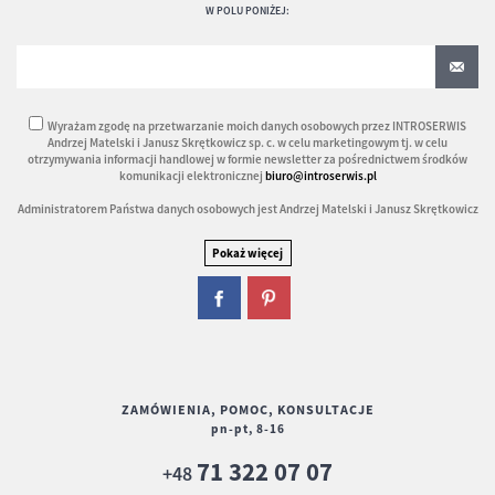
W POLU PONIŻEJ:
Wyrażam zgodę na przetwarzanie moich danych osobowych przez INTROSERWIS
Andrzej Matelski i Janusz Skrętkowicz sp. c. w celu marketingowym tj. w celu
otrzymywania informacji handlowej w formie newsletter za pośrednictwem środków
komunikacji elektronicznej
biuro@introserwis.pl
Administratorem Państwa danych osobowych jest Andrzej Matelski i Janusz Skrętkowicz
ZAMÓWIENIA, POMOC, KONSULTACJE
pn-pt, 8-16
71 322 07 07
+48