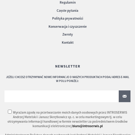
Regulamin
Częste pytania
Polityka prywatności
Konserwacja i czyszczenie
Zwroty
Kontakt
NEWSLETTER
JEŻELI CHCESZ OTRZYMYWAĆ NOWE INFORMACJE O NASZYCH PRODUKTACH PODAJ ADRES E-MAIL
W POLU PONIŻEJ:
Wyrażam zgodę na przetwarzanie moich danych osobowych przez INTROSERWIS
Andrzej Matelski i Janusz Skrętkowicz sp. c. w celu marketingowym tj. w celu
otrzymywania informacji handlowej w formie newsletter za pośrednictwem środków
komunikacji elektronicznej
biuro@introserwis.pl
Administratorem Państwa danych osobowych jest Andrzej Matelski i Janusz Skrętkowicz