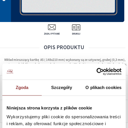
ZADAJ PYTANIE
DRUKUJ
OPIS PRODUKTU
Wkład mieszczący kartkę A5 ( 148x210 mm) wykonany są ze sztywnej, grubej (0,3 mm),
wytrzymałej folii z nadrukowaną kolorową ramką.Wydruki wsuwa sie do wkładu od góry.
ILOŚĆ:
CENA:
8,00
ZŁ
Zgoda
Szczegóły
O plikach cookies
Niniejsza strona korzysta z plików cookie
DO KOSZYKA
ZAPYTAJ
Wykorzystujemy pliki cookie do spersonalizowania treści
i reklam, aby oferować funkcje społecznościowe i