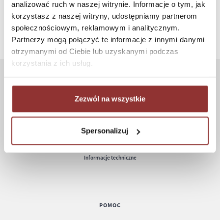
SZYBKI KONTAKT PN-PT, 8-16, +48 698 291 992, +48 608
analizować ruch w naszej witrynie. Informacje o tym, jak
381 865
korzystasz z naszej witryny, udostępniamy partnerom
społecznościowym, reklamowym i analitycznym.
Partnerzy mogą połączyć te informacje z innymi danymi
otrzymanymi od Ciebie lub uzyskanymi podczas
korzystania z ich usług.
ZAKUPY
Zezwól na wszystkie
Jak kupować
Czas realizacji zamówienia
Spersonalizuj
Formy płatności
Koszt dostawy
Informacje techniczne
POMOC