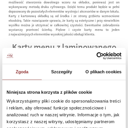
możliwość stworzenia dowolnego wzoru na okładce, ponieważ jest on
wykonywany metodą druku cyfrowego. Dzięki temu produkt będzie w pełni
dopasowany do pozostałych elementów wystroju i akcesoriów w danym lokalu.
Karty z kartonową okładką są od środka i ze strony grzbietu wzmocnione
ekoskórą. Takie rozwiązanie sprawia, że karty są estetyczne i przy niewielkim
wysiłku można je utrzymać w całkowitej czystości. Ewentualne zabrudzenia
wystarczy przetrzeć ścierką. Piękne i czyste karty menu to jeden
z najważniejszych elementów wysokiej jakości obsługi klienta.
Karty menu z laminowanego
kartonu dopasowane do
Twoich potrzeb
Zgoda
Szczegóły
O plikach cookies
Powiedz nam, czego potrzebujesz, a my wykonamy Twój projekt. W naszej
ofercie dostępne są laminowane karty menu w formacie A4, ¾ A4, A5 oraz w
niestandardowych wymiarach. Mamy szeroki wybór kolorów ekoskóry
i
rodzajów wykończenia rogów
. Do wyboru są także różne wypełnienia karty.
Niniejsza strona korzysta z plików cookie
Zmiana wkładów w naszych kartach menu jest łatwa i szybka. Jeżeli interesują
Cię inne rodzaje
karty menu
, sprawdź naszą pozostałą ofertę.
Wykorzystujemy pliki cookie do spersonalizowania treści
i reklam, aby oferować funkcje społecznościowe i
analizować ruch w naszej witrynie. Informacje o tym, jak
korzystasz z naszej witryny, udostępniamy partnerom