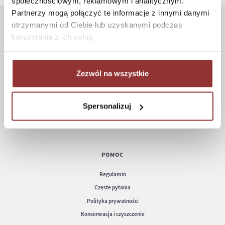
społecznościowym, reklamowym i analitycznym.
Partnerzy mogą połączyć te informacje z innymi danymi
otrzymanymi od Ciebie lub uzyskanymi podczas
ZAKUPY
korzystania z ich usług.
Jak kupować
Czas realizacji zamówienia
Zezwól na wszystkie
Formy płatności
Koszt dostawy
Spersonalizuj
Informacje techniczne
POMOC
Regulamin
Częste pytania
Polityka prywatności
Konserwacja i czyszczenie