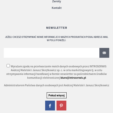
Zwroty
Kontakt
NEWSLETTER
JEŻELI CHCESZ OTRZYMYWAĆ NOWE INFORMACJE O NASZYCH PRODUKTACH PODAJ ADRES E-MAIL
W POLU PONIŻEJ:
Wyrażam zgodę na przetwarzanie moich danych osobowych przez INTROSERWIS
Andrzej Matelski i Janusz Skrętkowicz sp. c. w celu marketingowym tj. w celu
otrzymywania informacji handlowej w formie newsletter za pośrednictwem środków
komunikacji elektronicznej
biuro@introserwis.pl
Administratorem Państwa danych osobowych jest Andrzej Matelski i Janusz Skrętkowicz