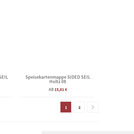
SEIL
Speisekartenmappe SIDED SEIL
Holtz 08
AB
15,81 €
1
2