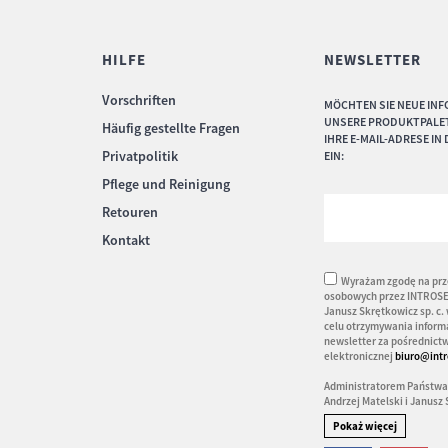
HILFE
NEWSLETTER
Vorschriften
MÖCHTEN SIE NEUE IN
UNSERE PRODUKTPALET
Häufig gestellte Fragen
IHRE E-MAIL-ADRESE I
Privatpolitik
EIN:
Pflege und Reinigung
Retouren
Kontakt
Wyrażam zgodę na prz
osobowych przez INTROSER
Janusz Skrętkowicz sp. c.
celu otrzymywania inform
newsletter za pośrednic
elektronicznej
biuro@intr
Administratorem Państwa
Andrzej Matelski i Janusz