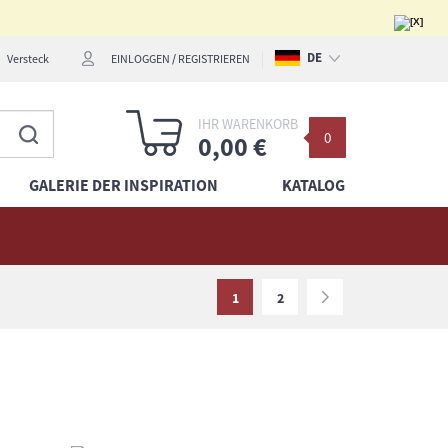
DE
Versteck
EINLOGGEN
/
REGISTRIEREN
PL
IHR WARENKORB
0
EN
0,00 €
GALERIE DER INSPIRATION
KATALOG
1
2