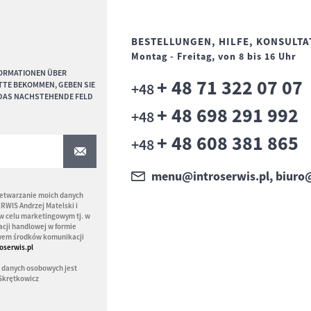
BESTELLUNGEN, HILFE, KONSULT
Montag - Freitag, von 8 bis 16 Uhr
FORMATIONEN ÜBER
+ 48 71 322 07 07
TE BEKOMMEN, GEBEN SIE
+48
N DAS NACHSTEHENDE FELD
+ 48 698 291 992
+48
+ 48 608 381 865
+48
menu@introserwis.pl, biuro@
etwarzanie moich danych
WIS Andrzej Matelski i
 w celu marketingowym tj. w
acji handlowej w formie
twem środków komunikacji
oserwis.pl
 danych osobowych jest
 Skrętkowicz