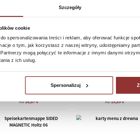
Szczegóły
 plików cookie
do spersonalizowania treści i reklam, aby oferować funkcje sp
ormacje o tym, jak korzystasz z naszej witryny, udostępniamy p
Partnerzy mogą połączyć te informacje z innymi danymi otrzym
nia z ich usług.
Spersonalizuj
Z
Speisekartenmappe SIDED
Speisekartenmappe SID
MAGNETIC Holtz 02
MAGNETIC Holtz 04
AB
18,87 €
AB
19,89 €