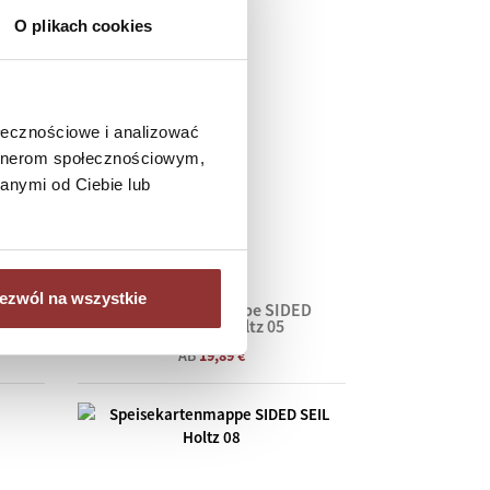
O plikach cookies
ołecznościowe i analizować
artnerom społecznościowym,
anymi od Ciebie lub
ezwól na wszystkie
ED
Speisekartenmappe SIDED
MAGNETIC Holtz 05
AB
19,89 €