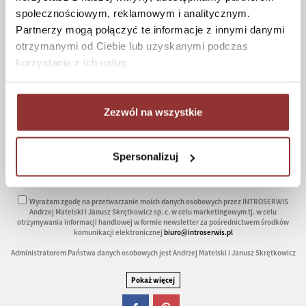
społecznościowym, reklamowym i analitycznym.
Retouren
Partnerzy mogą połączyć te informacje z innymi danymi
Kontakt
otrzymanymi od Ciebie lub uzyskanymi podczas
korzystania z ich usług.
NEWSLETTER
Zezwól na wszystkie
MÖCHTEN SIE NEUE INFORMATIONEN ÜBER UNSERE PRODUKTPALETTE BEKOMMEN, GEBEN SIE IHRE
E-MAIL-ADRESE IN DAS NACHSTEHENDE FELD EIN:
Spersonalizuj
Wyrażam zgodę na przetwarzanie moich danych osobowych przez INTROSERWIS
Andrzej Matelski i Janusz Skrętkowicz sp. c. w celu marketingowym tj. w celu
otrzymywania informacji handlowej w formie newsletter za pośrednictwem środków
komunikacji elektronicznej
biuro@introserwis.pl
Administratorem Państwa danych osobowych jest Andrzej Matelski i Janusz Skrętkowicz