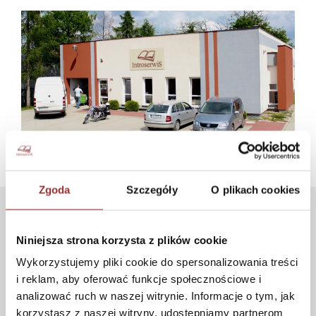
Zgoda
Szczegóły
O plikach cookies
HILFE
Niniejsza strona korzysta z plików cookie
Vorschriften
Wykorzystujemy pliki cookie do spersonalizowania treści
Häufig gestellte Fragen
i reklam, aby oferować funkcje społecznościowe i
Privatpolitik
analizować ruch w naszej witrynie. Informacje o tym, jak
Pflege und Reinigung
korzystasz z naszej witryny, udostępniamy partnerom