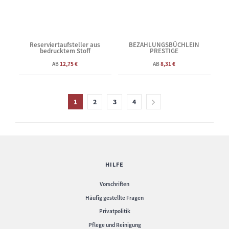
Reserviertaufsteller aus
BEZAHLUNGSBÜCHLEIN
bedrucktem Stoff
PRESTIGE
AB
12,75 €
AB
8,31 €
1
2
3
4
HILFE
Vorschriften
Häufig gestellte Fragen
Privatpolitik
Pflege und Reinigung