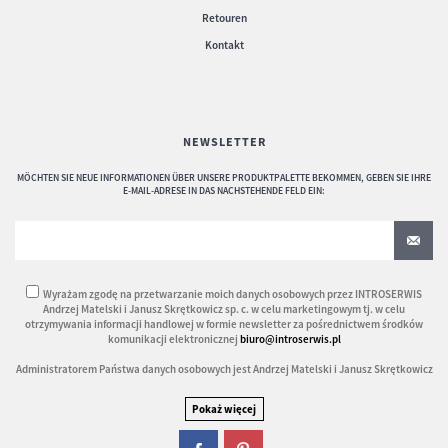
Retouren
Kontakt
NEWSLETTER
MÖCHTEN SIE NEUE INFORMATIONEN ÜBER UNSERE PRODUKTPALETTE BEKOMMEN, GEBEN SIE IHRE
E-MAIL-ADRESE IN DAS NACHSTEHENDE FELD EIN:
Wyrażam zgodę na przetwarzanie moich danych osobowych przez INTROSERWIS
Andrzej Matelski i Janusz Skrętkowicz sp. c. w celu marketingowym tj. w celu
otrzymywania informacji handlowej w formie newsletter za pośrednictwem środków
komunikacji elektronicznej
biuro@introserwis.pl
Administratorem Państwa danych osobowych jest Andrzej Matelski i Janusz Skrętkowicz