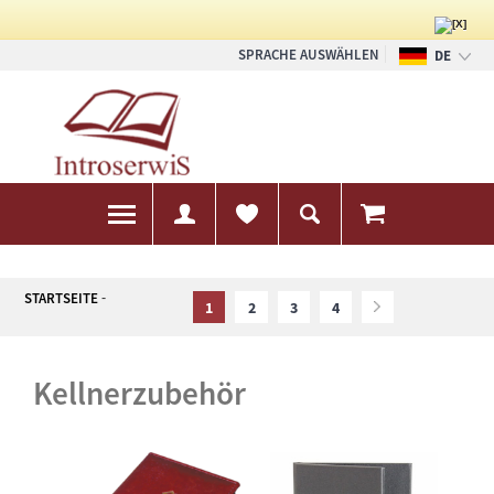
SPRACHE AUSWÄHLEN
DE
PL
EN
STARTSEITE
1
2
3
4
kellnerzubehör