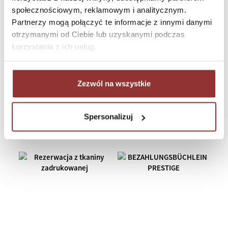
społecznościowym, reklamowym i analitycznym.
Partnerzy mogą połączyć te informacje z innymi danymi
otrzymanymi od Ciebie lub uzyskanymi podczas
korzystania z ich usług.
Zezwól na wszystkie
Bezahlungsbüchlein T
Rechnungsmappe - Kasten aus
bedrucktem Stoff
Spersonalizuj
AB
16,83 €
AB
22,69 €