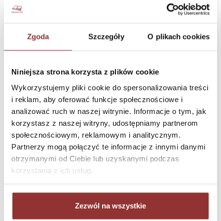
BESTELLT
Zgoda
Szczegóły
O plikach cookies
Niniejsza strona korzysta z plików cookie
Wykorzystujemy pliki cookie do spersonalizowania treści
i reklam, aby oferować funkcje społecznościowe i
analizować ruch w naszej witrynie. Informacje o tym, jak
korzystasz z naszej witryny, udostępniamy partnerom
społecznościowym, reklamowym i analitycznym.
Speisekartenmappe
SCHATZTRUHE FÜR
Partnerzy mogą połączyć te informacje z innymi danymi
PRESTIGE Kunstleder
BEZAHLUNGEN
otrzymanymi od Ciebie lub uzyskanymi podczas
AB
16,83 €
AB
15,30 €
korzystania z ich usług.
Zezwól na wszystkie