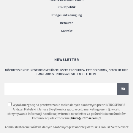
Privatpolitik
Pflege und Reinigung
Retouren
Kontakt
NEWSLETTER
MÖCHTEN SIE NEUE INFORMATIONEN ÜBER UNSERE PRODUKTPALETTE BEKOMMEN, GEBEN SIE IHRE
E-MAIL-ADRESE IN DAS NACHSTEHENDE FELD EIN:
Wyrażam zgodę na przetwarzanie moich danych osobowych przez INTROSERWIS
Andrzej Matelski i Janusz Skrętkowicz sp. c. w celu marketingowym tj. w celu
otrzymywania informacji handlowej w formie newsletter za pośrednictwem środków
komunikacji elektronicznej
biuro@introserwis.pl
Administratorem Państwa danych osobowych jest Andrzej Matelski i Janusz Skrętkowicz