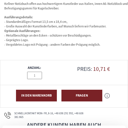
Kellner Notizbuch offen aus hochwertigem Kunstleder aus Italien, innen A6-Notizblock und
Befestigungsgummi für Kugelschreiber.
Ausführungsdetails:
- Standardmäßiges Format 13,5 cm x 18,4 cm,
- Große Auswahl der Kunstlederfarben, auf Wunsch liefern wir Farbmuster.
Optionale Ausführungen:
- Metallbeschläge an den Ecken – schützen vor Beschädigungen.
- Geprägtes Logo.
- Vergoldetes Logo mit Prägung – andere Farben der Prägung möglich.
ANZAHL:
PREIS:
10,71
€
IN DEN WARENKORB
FRAGEN
SCHNELLKONTAKT MON- FR, 8-16, +48 698 291 992, +48 608
381 865
ANDERE KUNDEN HABEN AUCH