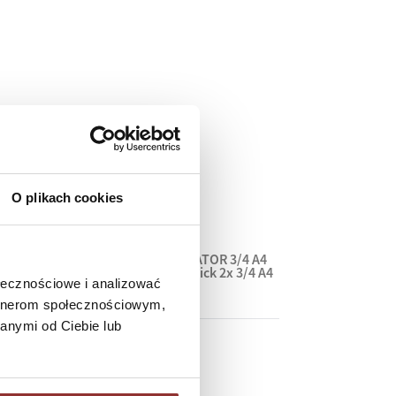
O plikach cookies
lastic
CARD FOLDERS SENATOR 3/4 A4
plastic folder super thick 2x 3/4 A4
ołecznościowe i analizować
1,50 €
artnerom społecznościowym,
anymi od Ciebie lub