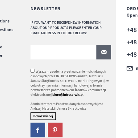
NEWSLETTER
ORDE
Ope
tions
IF YOU WANT TO RECEIVE NEW INFORMATION
ABOUT OUR PRODUCTS PLEASE ENTER YOUR
+4
estions
EMAIL ADDRESS IN THE BOX BELOW:
+4
re
+4
er
Wyrażam zgodę na przetwarzanie moich danych
osobowych przez INTROSERWIS Andrzej Matelski i
Janusz Skrętkowicz sp. c. w celu marketingowym tj. w
celu otrzymywania informacji handlowej w formie
newsletter za pośrednictwem środków komunikacji
elektronicznej
biuro@introserwis.pl
Administratorem Państwa danych osobowych jest
Andrzej Matelski i Janusz Skrętkowicz