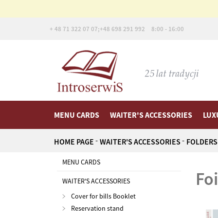
+ 48 71 322 07 07;
+48 698 291 992
8:00 - 16:00
MENU CARDS
WAITER'S ACCESSORIES
LUX
HOME PAGE
WAITER'S ACCESSORIES
FOLDERS
MENU CARDS
fo
WAITER'S ACCESSORIES
Cover for bills Booklet
Reservation stand