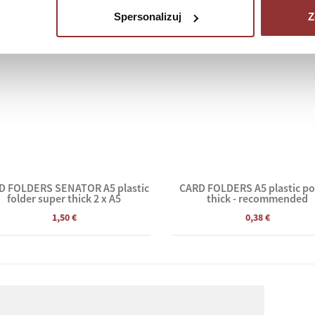
Spersonalizuj
Z
D FOLDERS SENATOR A5 plastic
CARD FOLDERS A5 plastic po
folder super thick 2 x A5
thick - recommended
1,50 €
0,38 €