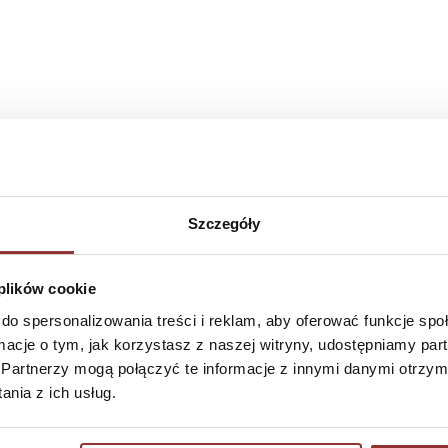
Szczegóły
 plików cookie
RD FOLDERS A5 plastic pocket
CARD FOLDERS SENATOR A4 p
medium
folder super thick 2 x A4
do spersonalizowania treści i reklam, aby oferować funkcje sp
0,25 €
1,58 €
ormacje o tym, jak korzystasz z naszej witryny, udostępniamy p
Partnerzy mogą połączyć te informacje z innymi danymi otrzym
nia z ich usług.