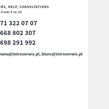
RS, HELP, CONSULTATIONS
n
from 8 to 16
71 322 07 07
8
668 802 307
8
698 291 992
8
menu@introserwis.pl, biuro@introserwis.pl