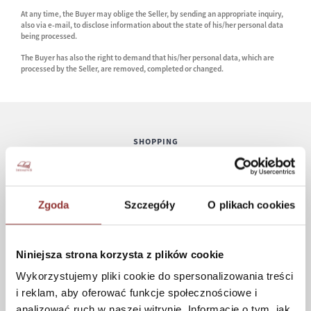
At any time, the Buyer may oblige the Seller, by sending an appropriate inquiry,
also via e-mail, to disclose information about the state of his/her personal data
being processed.
The Buyer has also the right to demand that his/her personal data, which are
processed by the Seller, are removed, completed or changed.
SHOPPING
How to buy
Delivery time
Zgoda
Szczegóły
O plikach cookies
Payment methods
Cost and time of delivery
Niniejsza strona korzysta z plików cookie
Wykorzystujemy pliki cookie do spersonalizowania treści
HELP
i reklam, aby oferować funkcje społecznościowe i
analizować ruch w naszej witrynie. Informacje o tym, jak