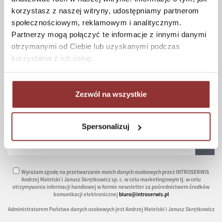
The terms and conditions
korzystasz z naszej witryny, udostępniamy partnerom
Frequently asked questions
społecznościowym, reklamowym i analitycznym.
Privacy policy
Partnerzy mogą połączyć te informacje z innymi danymi
Maintenance and care
otrzymanymi od Ciebie lub uzyskanymi podczas
Colours of eco leather
korzystania z ich usług.
Zezwól na wszystkie
NEWSLETTER
IF YOU WANT TO RECEIVE NEW INFORMATION ABOUT OUR PRODUCTS PLEASE ENTER YOUR EMAIL
ADDRESS IN THE BOX BELOW:
Spersonalizuj
Wyrażam zgodę na przetwarzanie moich danych osobowych przez INTROSERWIS
Andrzej Matelski i Janusz Skrętkowicz sp. c. w celu marketingowym tj. w celu
otrzymywania informacji handlowej w formie newsletter za pośrednictwem środków
komunikacji elektronicznej
biuro@introserwis.pl
Administratorem Państwa danych osobowych jest Andrzej Matelski i Janusz Skrętkowicz