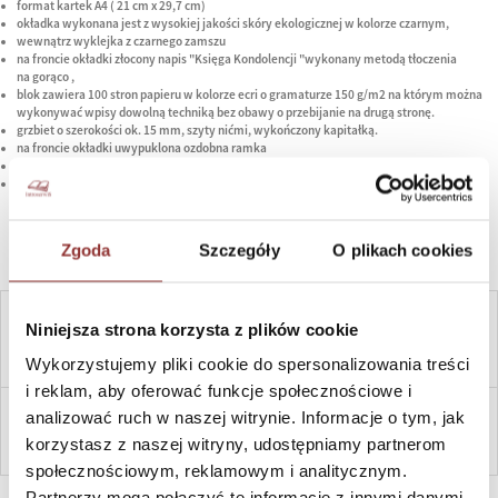
format kartek A4 ( 21 cm x 29,7 cm)
okładka wykonana jest z wysokiej jakości skóry ekologicznej w kolorze czarnym,
wewnątrz wyklejka z czarnego zamszu
na froncie okładki złocony napis "Księga Kondolencji "wykonany metodą tłoczenia
na gorąco ,
blok zawiera 100 stron papieru w kolorze ecri o gramaturze 150 g/m2 na którym można
wykonywać wpisy dowolną techniką bez obawy o przebijanie na drugą stronę.
grzbiet o szerokości ok. 15 mm, szyty nićmi, wykończony kapitałką.
na froncie okładki uwypuklona ozdobna ramka
wyrób wykonany ręcznie, bardzo wysokiej jakości.
na życzenie wykonujemy księgi z większą ilością stron i w innym farmacie
Na okładce jest możliwość wykonania personalizacji - złocenia, tłoczenia, nadruku
kolorowego UV - w tym celu proszę o dopisek w " uwagi dotyczące zamówienia" przy
Zgoda
Szczegóły
O plikach cookies
składaniu zamówienia, skontaktujemy się w tej sprawie.
ILOŚĆ:
CENA:
134,00
ZŁ
Niniejsza strona korzysta z plików cookie
Wykorzystujemy pliki cookie do spersonalizowania treści
i reklam, aby oferować funkcje społecznościowe i
analizować ruch w naszej witrynie. Informacje o tym, jak
DO KOSZYKA
ZAPYTAJ
korzystasz z naszej witryny, udostępniamy partnerom
społecznościowym, reklamowym i analitycznym.
Partnerzy mogą połączyć te informacje z innymi danymi
SZYBKI KONTAKT PN-PT, 8-16, +48 698 291 992, +48 608