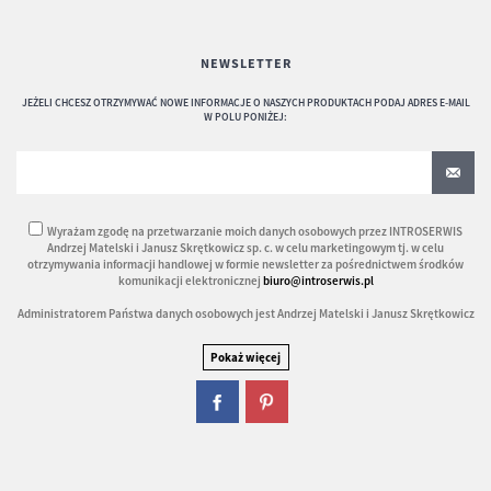
NEWSLETTER
JEŻELI CHCESZ OTRZYMYWAĆ NOWE INFORMACJE O NASZYCH PRODUKTACH PODAJ ADRES E-MAIL
W POLU PONIŻEJ:
Wyrażam zgodę na przetwarzanie moich danych osobowych przez INTROSERWIS
Andrzej Matelski i Janusz Skrętkowicz sp. c. w celu marketingowym tj. w celu
otrzymywania informacji handlowej w formie newsletter za pośrednictwem środków
komunikacji elektronicznej
biuro@introserwis.pl
Administratorem Państwa danych osobowych jest Andrzej Matelski i Janusz Skrętkowicz