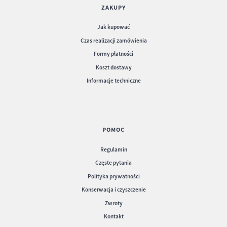
ZAKUPY
Jak kupować
Czas realizacji zamówienia
Księga Pamiątkowa nr 358 - Księga ze
Kronika nr 473 - zdobienia na okładce
ekoskóry z tłoczeniami
Kroniki Pamiątkowej
Formy płatności
Koszt dostawy
Informacje techniczne
POMOC
Regulamin
Częste pytania
Polityka prywatności
Konserwacja i czyszczenie
Zwroty
Kontakt