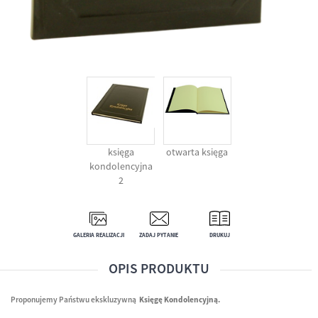
księga
otwarta księga
kondolencyjna
2
GALERIA REALIZACJI
ZADAJ PYTANIE
DRUKUJ
OPIS PRODUKTU
Proponujemy Państwu ekskluzywną
Księgę Kondolencyjną.