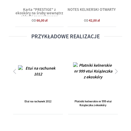
Karta "PRESTIGE" z
NOTES KELNERSKI OTWARTY
ekoskóry na śruby wewnątrz
okładki zamaskowane
OD
66,00 zł
OD
42,00 zł
PRZYKŁADOWE REALIZACJE
Etui na rachunek 1012
Płatniki kelnerskie nr 999 etui
Płat
Książeczka z ekoskóry