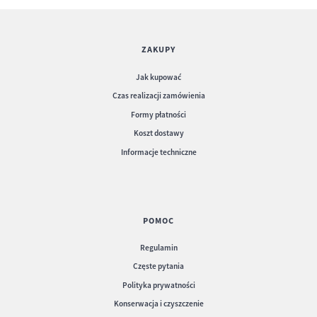
ZAKUPY
Jak kupować
Czas realizacji zamówienia
Etui kelenerskie nr 547 - etui Książeczka
Formy płatności
Koszt dostawy
Informacje techniczne
POMOC
Regulamin
Częste pytania
Polityka prywatności
Konserwacja i czyszczenie