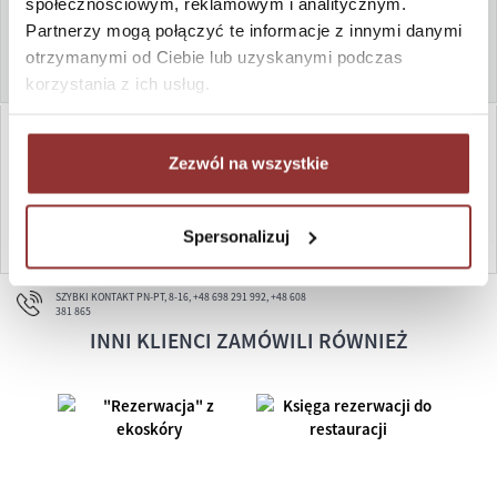
społecznościowym, reklamowym i analitycznym.
Partnerzy mogą połączyć te informacje z innymi danymi
otrzymanymi od Ciebie lub uzyskanymi podczas
Srebrny E1
Złoty E2
Miedziany E3
metaliczny
metaliczny
metaliczny
korzystania z ich usług.
Zezwól na wszystkie
DO KOSZYKA
ZAPYTAJ
WYCZYŚĆ
Spersonalizuj
SZYBKI KONTAKT PN-PT, 8-16, +48 698 291 992, +48 608
381 865
INNI KLIENCI ZAMÓWILI RÓWNIEŻ