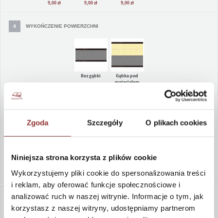
9,00 zł
9,00 zł
9,00 zł
złoty BZ5872
srebrny BS5870
szary gołębi
szary ciemny
czarny C0001
SZ3200
SZ3300
4
WYKOŃCZENIE POWIERZCHNI
kawa z mlekiem
zimny ecri
ciepły ecri
fiolet F0328
czarny
Bez gąbki
Gąbka pod
BG2700
EC7011
EC0003
struktura
materiałem
NR0002T
6,00 zł
5
LOGO
Zgoda
Szczegóły
O plikach cookies
grafit perłowy
mleczna
Szary struktura
korek KO0263T
drewno jasne
PG 1010
czekolada
AR4321T
DR0937T
BR3700
Niniejsza strona korzysta z plików cookie
Logo hotprint z
logo tłoczone
bez logo
logo nadruk UV
przetłoczeniem
9,00 zł
w kolorze
Wykorzystujemy pliki cookie do spersonalizowania treści
10,00 zł
15,00 zł
i reklam, aby oferować funkcje społecznościowe i
czarny gładki
beton perłowy
analizować ruch w naszej witrynie. Informacje o tym, jak
matowy
PB 0026
6
KOLOR LOGO
CG0003
korzystasz z naszej witryny, udostępniamy partnerom