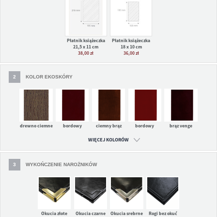
Płatnik książeczka
Płatnik książeczka
21,5 x 11 cm
18 x 10 cm
38,00 zł
36,00 zł
2
KOLOR EKOSKÓRY
drewno ciemne
bordowy
ciemny brąz
bordowy
brąz venge
DR0943T
wiśniowy
BR8081
winny B0310
BR0736
B8906
WIĘCEJ KOLORÓW
3
WYKOŃCZENIE NAROŻNIKÓW
cielisty JB0477
czerwony CZ
zielony Z8106
granatowy
miedziany
0022
G8022
BM6782
Okucia złote
Okucia czarne
Okucia srebrne
Rogi bez okuć