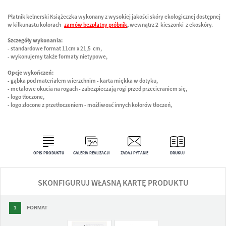
Płatnik kelnerski Książeczka wykonany z wysokiej jakości skóry ekologicznej dostępnej
w kilkunastu kolorach
zamów bezpłatny próbnik
,
wewnątrz 2 kieszonki z ekoskóry.
Szczegóły wykonania:
- standardowe format 11cm x 21,5 cm,
- wykonujemy także formaty nietypowe,
Opcje wykończeń:
- gąbka pod materiałem wierzchnim - karta miękka w dotyku,
- metalowe okucia na rogach - zabezpieczają rogi przed przecieraniem się,
- logo tłoczone,
- logo złocone z przetłoczeniem - możliwosć innych kolorów tłoczeń,
OPIS PRODUKTU
GALERIA REALIZACJI
ZADAJ PYTANIE
DRUKUJ
SKONFIGURUJ WŁASNĄ KARTĘ PRODUKTU
1
FORMAT