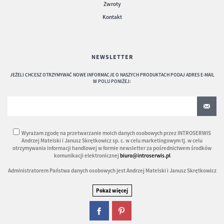
Zwroty
Kontakt
NEWSLETTER
JEŻELI CHCESZ OTRZYMYWAĆ NOWE INFORMACJE O NASZYCH PRODUKTACH PODAJ ADRES E-MAIL
W POLU PONIŻEJ:
Wyrażam zgodę na przetwarzanie moich danych osobowych przez INTROSERWIS
Andrzej Matelski i Janusz Skrętkowicz sp. c. w celu marketingowym tj. w celu
otrzymywania informacji handlowej w formie newsletter za pośrednictwem środków
komunikacji elektronicznej
biuro@introserwis.pl
Administratorem Państwa danych osobowych jest Andrzej Matelski i Janusz Skrętkowicz