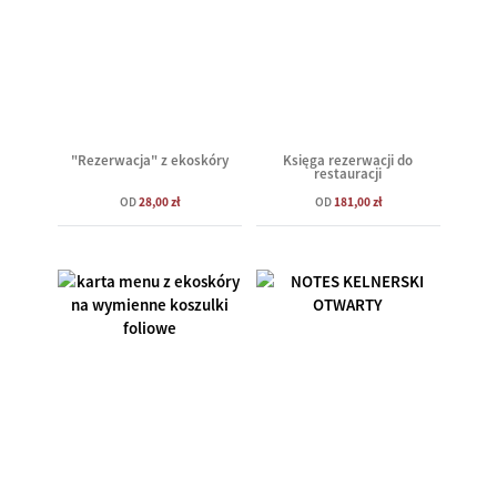
"Rezerwacja" z ekoskóry
Księga rezerwacji do
restauracji
OD
28,00 zł
OD
181,00 zł