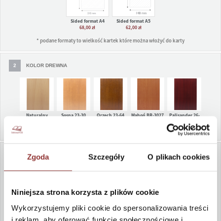
Sided format A4
Sided format A5
68,00 zł
62,00 zł
* podane formaty to wielkość kartek które można włożyć do karty
2
KOLOR DREWNA
Naturalny
Sosna 23-30
Orzech 23-64
Mahoń BR-3027
Palisander 26-
32
WIĘCEJ KOLORÓW
3
LOGO
Zgoda
Szczegóły
O plikach cookies
Granat 28-60
Zieleń 27-26
Czarny 29-10
Niniejsza strona korzysta z plików cookie
bez logo
logo wypalane
logo nadruk UV
Wykorzystujemy pliki cookie do spersonalizowania treści
19,00 zł
w kolorze
15,00 zł
i reklam, aby oferować funkcje społecznościowe i