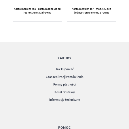
Karta menu nr 481 - karta model Sided
Karta menu nr 487 - model Sided
K
jednostronna z drewna
jednostronne menu z drewna
ZAKUPY
Jak kupować
Czas realizacji zamówienia
Karty menu nr 733 - model Seil drewno
08
Formy płatności
Koszt dostawy
Informacje techniczne
POMOC