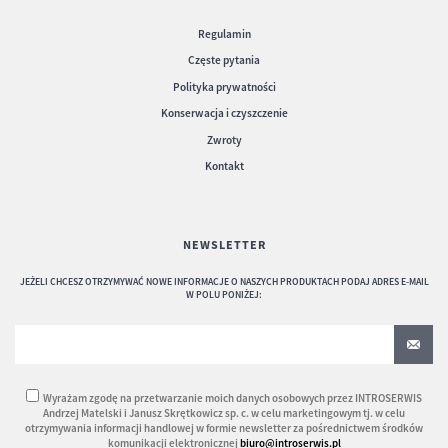
Regulamin
Częste pytania
Polityka prywatności
Konserwacja i czyszczenie
Zwroty
Kontakt
NEWSLETTER
JEŻELI CHCESZ OTRZYMYWAĆ NOWE INFORMACJE O NASZYCH PRODUKTACH PODAJ ADRES E-MAIL
W POLU PONIŻEJ:
Wyrażam zgodę na przetwarzanie moich danych osobowych przez INTROSERWIS
Andrzej Matelski i Janusz Skrętkowicz sp. c. w celu marketingowym tj. w celu
otrzymywania informacji handlowej w formie newsletter za pośrednictwem środków
komunikacji elektronicznej
biuro@introserwis.pl