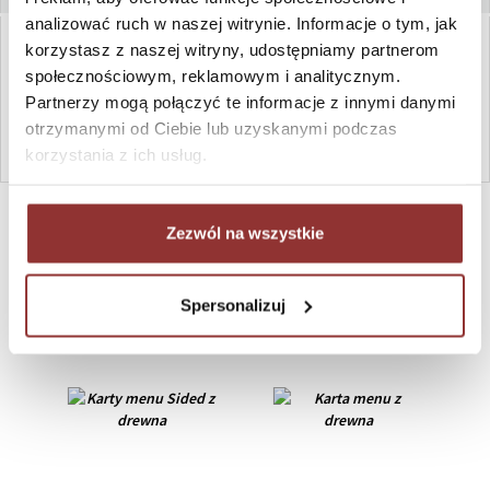
analizować ruch w naszej witrynie. Informacje o tym, jak
korzystasz z naszej witryny, udostępniamy partnerom
DO KOSZYKA
ZAPYTAJ
społecznościowym, reklamowym i analitycznym.
Partnerzy mogą połączyć te informacje z innymi danymi
otrzymanymi od Ciebie lub uzyskanymi podczas
WYCZYŚĆ
korzystania z ich usług.
SZYBKI KONTAKT PN-PT, 8-16, +48 698 291 992, +48 608
381 865
Zezwól na wszystkie
PRZYKŁADOWE REALIZACJE
Spersonalizuj