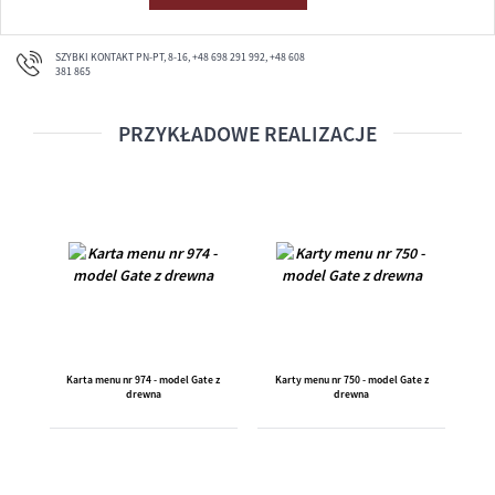
SZYBKI KONTAKT PN-PT, 8-16, +48 698 291 992, +48 608
381 865
PRZYKŁADOWE REALIZACJE
Karta menu nr 974 - model Gate z
Karty menu nr 750 - model Gate z
Kart
drewna
drewna