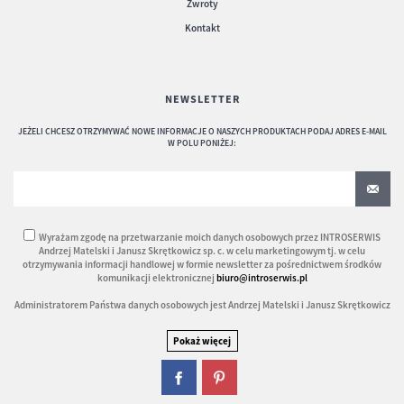
Zwroty
Kontakt
NEWSLETTER
JEŻELI CHCESZ OTRZYMYWAĆ NOWE INFORMACJE O NASZYCH PRODUKTACH PODAJ ADRES E-MAIL
W POLU PONIŻEJ:
Wyrażam zgodę na przetwarzanie moich danych osobowych przez INTROSERWIS
Andrzej Matelski i Janusz Skrętkowicz sp. c. w celu marketingowym tj. w celu
otrzymywania informacji handlowej w formie newsletter za pośrednictwem środków
komunikacji elektronicznej
biuro@introserwis.pl
Administratorem Państwa danych osobowych jest Andrzej Matelski i Janusz Skrętkowicz