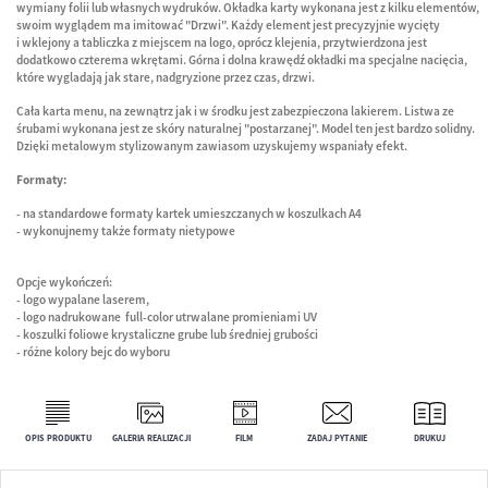
wymiany folii lub własnych wydruków. Okładka karty wykonana jest z kilku elementów,
swoim wyglądem ma imitować "Drzwi". Każdy element jest precyzyjnie wycięty
i wklejony a tabliczka z miejscem na logo, oprócz klejenia, przytwierdzona jest
dodatkowo czterema wkrętami. Górna i dolna krawędź okładki ma specjalne nacięcia,
które wygladają jak stare, nadgryzione przez czas, drzwi.
Cała karta menu, na zewnątrz jak i w środku jest zabezpieczona lakierem. Listwa ze
śrubami wykonana jest ze skóry naturalnej "postarzanej". Model ten jest bardzo solidny.
Dzięki metalowym stylizowanym zawiasom uzyskujemy wspaniały efekt.
Formaty:
- na standardowe formaty kartek umieszczanych w koszulkach A4
- wykonujnemy także formaty nietypowe
Opcje wykończeń:
- logo wypalane laserem,
- logo nadrukowane full-color utrwalane promieniami UV
- koszulki foliowe krystaliczne grube lub średniej grubości
- różne kolory bejc do wyboru
OPIS PRODUKTU
GALERIA REALIZACJI
FILM
ZADAJ PYTANIE
DRUKUJ