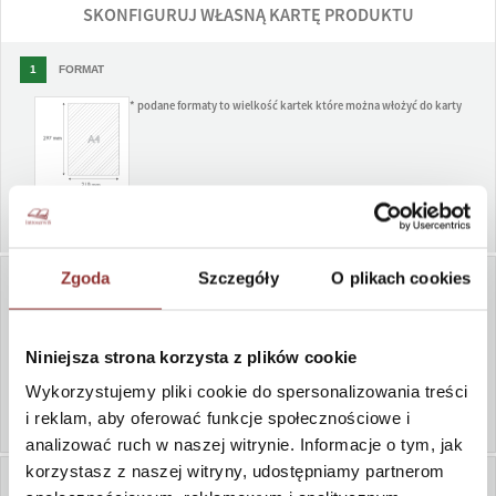
SKONFIGURUJ WŁASNĄ KARTĘ PRODUKTU
1
FORMAT
* podane formaty to wielkość kartek które można włożyć do karty
Format A4 na
koszulki
213,00 zł
Zgoda
Szczegóły
O plikach cookies
2
KOLOR DREWNA
Niniejsza strona korzysta z plików cookie
Wykorzystujemy pliki cookie do spersonalizowania treści
Zieleń 27-26
Czarny 29-10
Granat 28-60
Palisander 26-
Mahoń BR-3027
32
i reklam, aby oferować funkcje społecznościowe i
WIĘCEJ KOLORÓW
analizować ruch w naszej witrynie. Informacje o tym, jak
korzystasz z naszej witryny, udostępniamy partnerom
3
LOGO