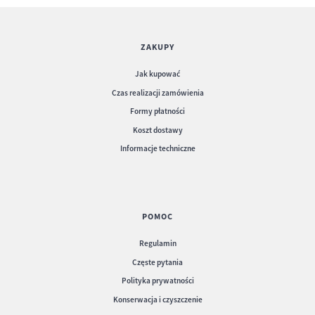
ZAKUPY
Jak kupować
Czas realizacji zamówienia
Karty menu nr 569 - karta menu model
Gate
Formy płatności
Koszt dostawy
Informacje techniczne
POMOC
Regulamin
Częste pytania
Polityka prywatności
Konserwacja i czyszczenie