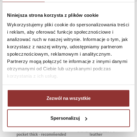
QUICK CONTACT MON-FRI, 8-16, +48 698 291 992, +48 608
381 865
Niniejsza strona korzysta z plików cookie
OTHER CUSTOMERS HAVE ALSO
Wykorzystujemy pliki cookie do spersonalizowania treści
ORDERED
i reklam, aby oferować funkcje społecznościowe i
analizować ruch w naszej witrynie. Informacje o tym, jak
MADE OF ECO LEATHER
korzystasz z naszej witryny, udostępniamy partnerom
społecznościowym, reklamowym i analitycznym.
Partnerzy mogą połączyć te informacje z innymi danymi
otrzymanymi od Ciebie lub uzyskanymi podczas
korzystania z ich usług.
Zezwól na wszystkie
Spersonalizuj
CARD FOLDERS ¾ A4 plastic
CASKET FOR BILLS PU
pocket thick - recommended
leather