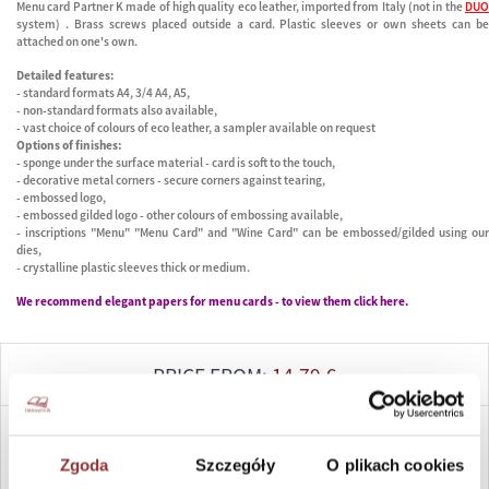
Menu card Partner K made of high quality eco leather, imported from Italy (not in the
DUO
system) . Brass screws placed outside a card. Plastic sleeves or own sheets can be
attached on one's own.
Detailed features:
- standard formats A4, 3/4 A4, A5,
- non-standard formats also available,
- vast choice of colours of eco leather, a sampler available on request
Options of finishes:
- sponge under the surface material - card is soft to the touch,
- decorative metal corners - secure corners against tearing,
- embossed logo,
- embossed gilded logo - other colours of embossing available,
- inscriptions "Menu" "Menu Card" and "Wine Card" can be embossed/gilded using our
dies,
- crystalline plastic sleeves thick or medium.
We recommend elegant papers for menu cards - to view them click
here.
PRICE FROM:
14,79
€
ASK
Zgoda
Szczegóły
O plikach cookies