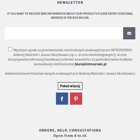
NEWSLETTER
IF YOU WANT TO RECEIVE NEW INFORMATION ABOUT OUR PRODUCTS PLEASE ENTER YOUR EMAIL
ADDRESS IN THE BOX BELOW:
Wyrażam zgodę na przetwarzanie moich danych osobowych przez INTROSERWIS
Andrzej Matelski i Janusz Skrętkowicz sp. c. w celu marketingowym tj. w celu
otrzymywania informacji handlowej w formie newsletter za pośrednictwem środków
komunikacji elektronicznej
biuro@introserwis.pl
Administratorem Państwa danych osobowych jest Andrzej Matelski i Janusz Skrętkowicz
ORDERS, HELP, CONSULTATIONS
Open
from 8 to 16