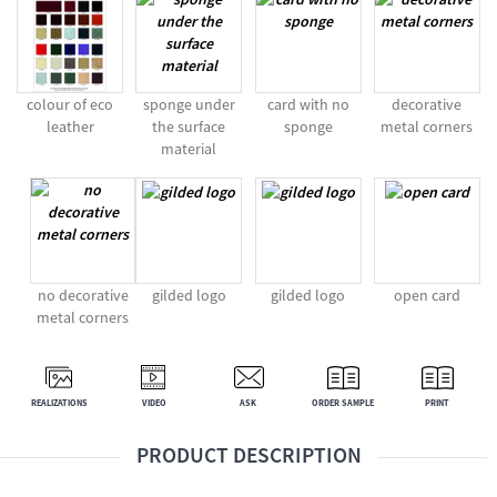
colour of eco
sponge under
card with no
decorative
leather
the surface
sponge
metal corners
material
no decorative
gilded logo
gilded logo
open card
metal corners
REALIZATIONS
VIDEO
ASK
ORDER SAMPLE
PRINT
PRODUCT DESCRIPTION