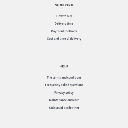
SHOPPING
How to buy
Delivery time
Menu card No. 430 - Cover model
Menu card No. 435 - Cover model
Partner with brown logo
Partner square-shaped
Payment methods
Cost and time of delivery
HELP
The terms and conditions
Frequently asked questions
Privacy policy
Maintenance and care
Colours of eco leather